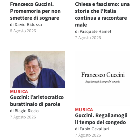
Francesco Guccini.
Chiesa e fascismo: una
Promemoria per non
storia che l’Italia
smettere di sognare
continua a raccontare
male
di
David Bidussa
8 Agosto 2026
di
Pasquale Hamel
7 Agosto 2026
MUSICA
Guccini: l’aristocratico
burattinaio di parole
MUSICA
di
Biagio Riccio
Guccini. Regaliamogli
7 Agosto 2026
il tempo del congedo
di
Fabio Cavallari
7 Agosto 2026