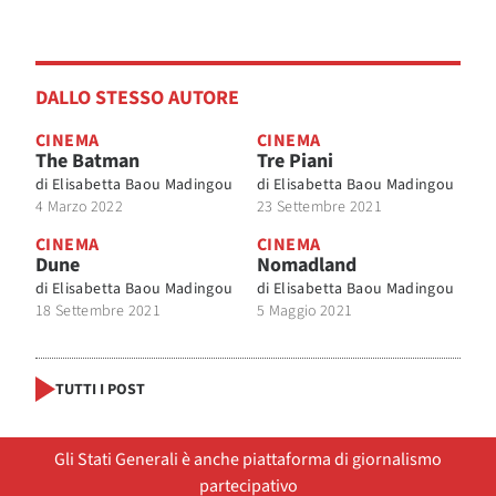
DALLO STESSO AUTORE
CINEMA
CINEMA
The Batman
Tre Piani
di
Elisabetta Baou Madingou
di
Elisabetta Baou Madingou
4 Marzo 2022
23 Settembre 2021
CINEMA
CINEMA
Dune
Nomadland
di
Elisabetta Baou Madingou
di
Elisabetta Baou Madingou
18 Settembre 2021
5 Maggio 2021
TUTTI I POST
Gli Stati Generali è anche piattaforma di giornalismo
partecipativo