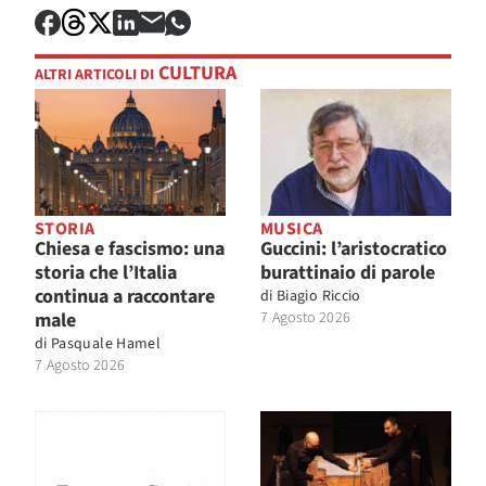
CULTURA
ALTRI ARTICOLI DI
STORIA
MUSICA
Chiesa e fascismo: una
Guccini: l’aristocratico
storia che l’Italia
burattinaio di parole
continua a raccontare
di
Biagio Riccio
male
7 Agosto 2026
di
Pasquale Hamel
7 Agosto 2026