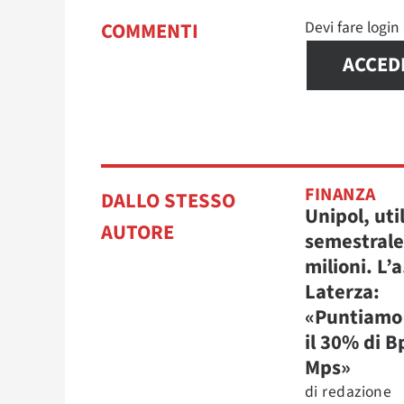
Devi fare logi
COMMENTI
ACCED
FINANZA
DALLO STESSO
Unipol, uti
AUTORE
semestrale
milioni. L’a
Laterza:
«Puntiamo 
il 30% di B
Mps»
di
redazione