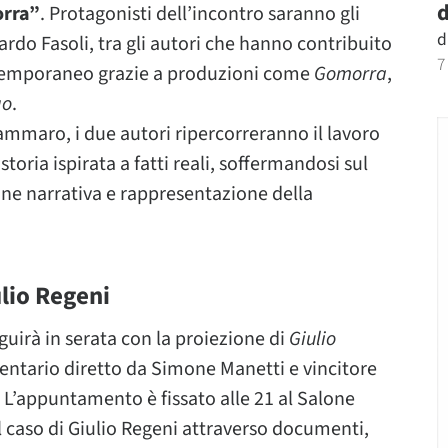
d
orra”
. Protagonisti dell’incontro saranno gli
d
do Fasoli, tra gli autori che hanno contribuito
7
ontemporaneo grazie a produzioni come
Gomorra
,
go
.
Tammaro, i due autori ripercorreranno il lavoro
storia ispirata a fatti reali, soffermandosi sul
ne narrativa e rappresentazione della
lio Regeni
eguirà in serata con la proiezione di
Giulio
ntario diretto da Simone Manetti e vincitore
. L’appuntamento è fissato alle 21 al Salone
l caso di Giulio Regeni attraverso documenti,