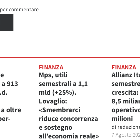
n per commentare
I
FINANZA
FINANZA
le
Mps, utili
Allianz It
 a 913
semestrali a 1,1
semestre
.d.
mld (+25%).
crescita:
Lovaglio:
8,5 miliar
a oltre
«Smembrarci
operativ
per-
riduce concorrenza
milioni
e sostegno
di
redazion
7 Agosto 20
all’economia reale»