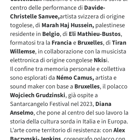
centro delle performance di
Davide-
Christelle Sanvee,
artista svizzera di origine
togolese, di
Marah Haj
Hussein,
palestinese
residente in
Belgio
, di
Eli Mathieu-Bustos
,
formatosi tra la
Francia
e
Bruxelles
, di
Tiran
Willemse
, in collaborazione con la musicista
elettronica di origine congolese
Nkis
i.
Il confine tra memoria personale e collettiva
sono esplorati da
Némo Camus,
artista e
sound maker con base a
Bruxelles
, il polacco
Wojciech Grudzinski
, già ospite a
Santarcangelo Festival nel 2023,
Diana
Anselmo
, che pone al centro del suo lavoro la
storia della cultura sorda in Italia e in Europa.
L’arte come territorio di resistenza: con
Alex
Baczynski-Jenkins
, coreografo polacco con