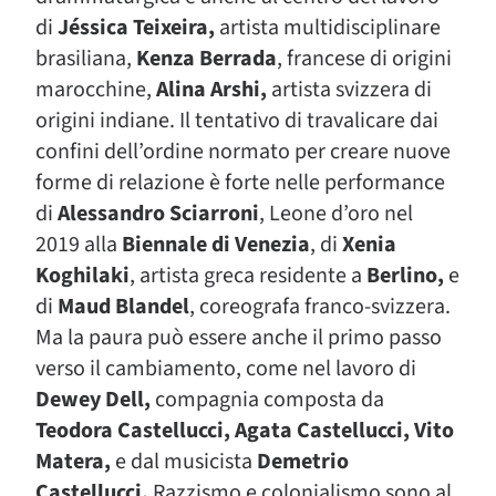
di
Jéssica Teixeira,
artista multidisciplinare
brasiliana,
Kenza Berrada
, francese di origini
marocchine,
Alina Arshi,
artista svizzera di
origini indiane. Il tentativo di travalicare dai
confini dell’ordine normato per creare nuove
forme di relazione è forte nelle performance
di
Alessandro Sciarroni
, Leone d’oro nel
2019 alla
Biennale di Venezia
, di
Xenia
Koghilaki
, artista greca residente a
Berlino,
e
di
Maud Blandel
, coreografa franco-svizzera.
Ma la paura può essere anche il primo passo
verso il cambiamento, come nel lavoro di
Dewey Dell,
compagnia composta da
Teodora Castellucci, Agata Castellucci, Vito
Matera,
e dal musicista
Demetrio
Castellucci.
Razzismo e colonialismo sono al