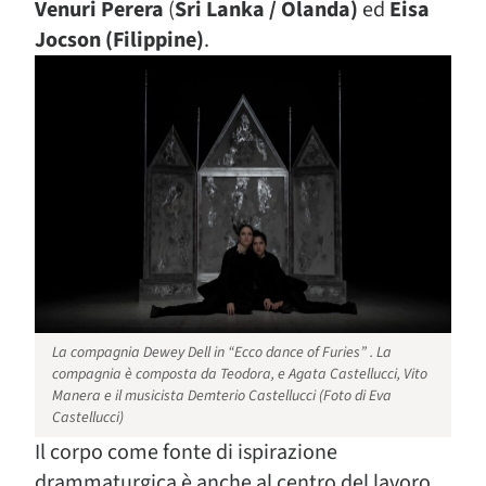
Venuri Perera
(
Sri Lanka / Olanda)
ed
Eisa
Jocson (Filippine)
.
La compagnia Dewey Dell in “Ecco dance of Furies” . La
compagnia è composta da Teodora, e Agata Castellucci, Vito
Manera e il musicista Demterio Castellucci (Foto di Eva
Castellucci)
Il corpo come fonte di ispirazione
drammaturgica è anche al centro del lavoro