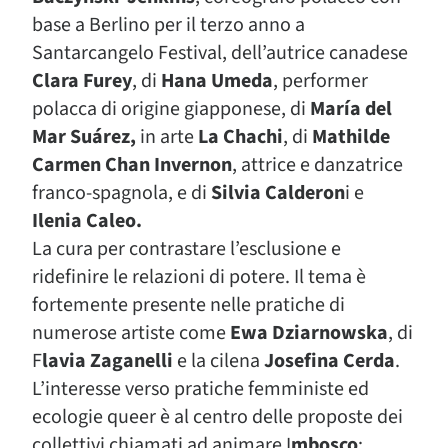
base a Berlino per il terzo anno a
Santarcangelo Festival, dell’autrice canadese
Clara Furey
, di
Hana Umeda
, performer
polacca di origine giapponese, di
María del
Mar Suárez,
in arte
La Chachi
, di
Mathilde
Carmen Chan Invernon
, attrice e danzatrice
franco-spagnola, e di
Silvia Calderon
i e
Ilenia Caleo.
La cura per contrastare l’esclusione e
ridefinire le relazioni di potere. Il tema è
fortemente presente nelle pratiche di
numerose artiste come
Ewa Dziarnowska
, di
F
lavia Zaganelli
e la cilena
Josefina Cerda
.
L’interesse verso pratiche femministe ed
ecologie queer è al centro delle proposte dei
collettivi chiamati ad animare I
mbosco
: