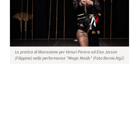
La pratica di liberazione per Venuri Perera ed Eisa Jocson
(Filippine) nella performance “Magic Maids” (Foto Bernie.Ng2)