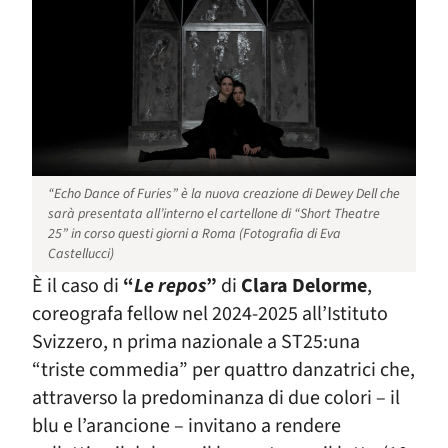
“Echo Dance of Furies” è la nuova creazione di Dewey Dell che
sarà presentata all’interno el cartellone di “Short Theatre
25” in corso questi giorni a Roma (Fotografia di Eva
Castellucci)
È il caso di
“
Le repos
”
di
Clara Delorme
,
coreografa fellow nel 2024-2025 all’Istituto
Svizzero, n prima nazionale a ST25:
una
“triste commedia” per quattro danzatrici che,
attraverso la predominanza di due colori – il
blu e l’arancione – invitano a rendere