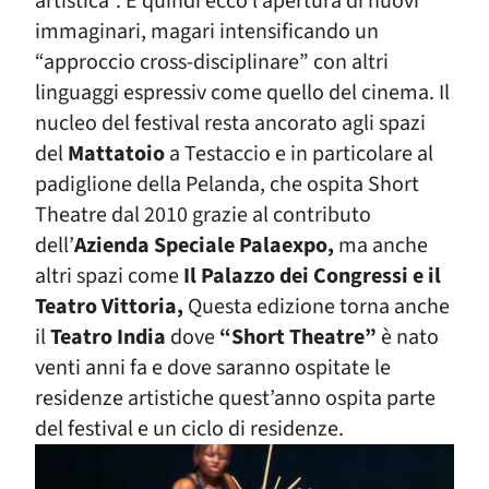
artistica”. E quindi ecco l’apertura di nuovi
immaginari, magari intensificando un
“approccio cross-disciplinare” con altri
linguaggi espressiv come quello del cinema.
Il
nucleo del festival resta ancorato agli spazi
del
Mattatoio
a Testaccio e in particolare al
padiglione della Pelanda, che ospita Short
Theatre dal 2010 grazie al contributo
dell’
Azienda Speciale Palaexpo,
ma anche
altri spazi come
Il Palazzo dei Congressi e il
Teatro Vittoria,
Questa edizione torna anche
il
Teatro India
dove
“Short Theatre”
è
nato
venti anni fa e dove saranno ospitate le
residenze artistiche
quest’anno ospita parte
del festival e un ciclo di residenze
.