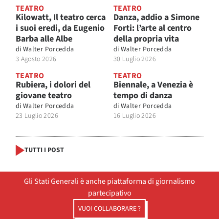
TEATRO
TEATRO
Kilowatt, Il teatro cerca
Danza, addio a Simone
i suoi eredi, da Eugenio
Forti: l’arte al centro
Barba alle Albe
della propria vita
di
Walter Porcedda
di
Walter Porcedda
3 Agosto 2026
30 Luglio 2026
TEATRO
TEATRO
Rubiera, i dolori del
Biennale, a Venezia è
giovane teatro
tempo di danza
di
Walter Porcedda
di
Walter Porcedda
23 Luglio 2026
16 Luglio 2026
TUTTI I POST
Gli Stati Generali è anche piattaforma di giornalismo
partecipativo
VUOI COLLABORARE ?