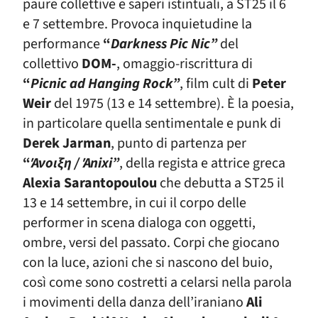
paure collettive e saperi istintuali, a ST25 il 6
e 7 settembre. Provoca inquietudine la
performance
“
Darkness Pic Nic”
del
collettivo
DOM-
, omaggio-riscrittura di
“
Picnic ad Hanging Rock”
, film cult di
Peter
Weir
del 1975 (13 e 14 settembre). È la poesia,
in particolare quella sentimentale e punk di
Derek Jarman
, punto di partenza per
“
Άνοιξη / Άnixi”
, della regista e attrice greca
Alexia Sarantopoulou
che debutta a ST25 il
13 e 14 settembre, in cui il corpo delle
performer in scena dialoga con oggetti,
ombre, versi del passato. Corpi che giocano
con la luce, azioni che si nascono del buio,
così come sono costretti a celarsi nella parola
i movimenti della danza dell’iraniano
Ali