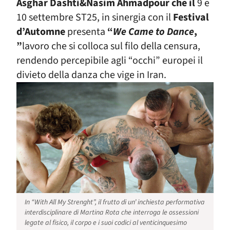
Asghar Dashti&Nasim Ahmadpour
che il
9 e
10 settembre ST25, in sinergia con il
Festival
d’Automne
presenta
“
We Came to Dance
,
”
lavoro che si colloca sul filo della censura,
rendendo percepibile agli “occhi” europei il
divieto della danza che vige in Iran.
In “With All My Strenght”, il frutto di un’ inchiesta performativa
interdisciplinare di Martina Rota che interroga le ossessioni
legate al fisico, il corpo e i suoi codici al venticinquesimo