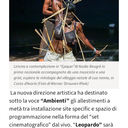
Lirismo e contemplazione in “Epique!”di Nadia Beugré in
prima nazionale accompagnata da una musicista e una
griot, esplora la mitologia del villaggio natale di sua nonna, in
Costa d’Avorio (Foto di Werner Strouven Rhok)
La nuova direzione artistica ha destinato
sotto la voce
“Ambienti”
gli allestimenti a
metà tra installazione site specific e spazio di
programmazione nella forma del “set
cinematografico” dal vivo. “
Leopardo”
sarà