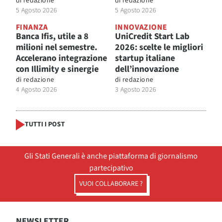
di
redazione
di
redazione
5 Agosto 2026
5 Agosto 2026
FINANZA
INNOVAZIONE
Banca Ifis, utile a 8
UniCredit Start Lab
milioni nel semestre.
2026: scelte le migliori
Accelerano integrazione
startup italiane
con Illimity e sinergie
dell’innovazione
di
redazione
di
redazione
4 Agosto 2026
3 Agosto 2026
TUTTI I POST
Gli Stati Generali è anche piattaforma di giornalismo
partecipativo
VUOI COLLABORARE ?
NEWSLETTER