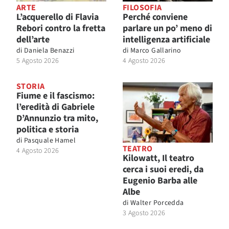
ARTE
FILOSOFIA
L’acquerello di Flavia
Perché conviene
Rebori contro la fretta
parlare un po’ meno di
dell’arte
intelligenza artificiale
di
Daniela Benazzi
di
Marco Gallarino
5 Agosto 2026
4 Agosto 2026
STORIA
Fiume e il fascismo:
l’eredità di Gabriele
D’Annunzio tra mito,
politica e storia
di
Pasquale Hamel
TEATRO
4 Agosto 2026
Kilowatt, Il teatro
cerca i suoi eredi, da
Eugenio Barba alle
Albe
di
Walter Porcedda
3 Agosto 2026