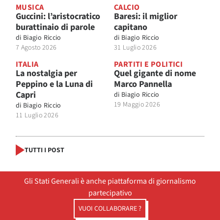
MUSICA
CALCIO
Guccini: l’aristocratico
Baresi: il miglior
burattinaio di parole
capitano
di
Biagio Riccio
di
Biagio Riccio
7 Agosto 2026
31 Luglio 2026
ITALIA
PARTITI E POLITICI
La nostalgia per
Quel gigante di nome
Peppino e la Luna di
Marco Pannella
Capri
di
Biagio Riccio
19 Maggio 2026
di
Biagio Riccio
11 Luglio 2026
TUTTI I POST
Gli Stati Generali è anche piattaforma di giornalismo
partecipativo
VUOI COLLABORARE ?