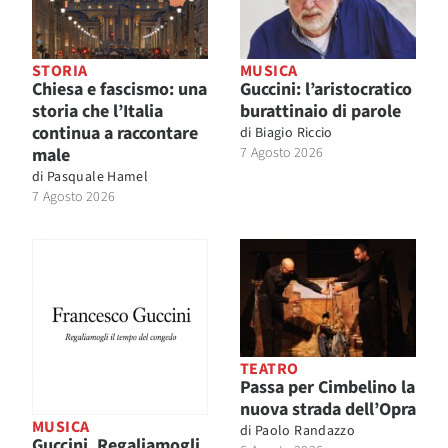
STORIA
MUSICA
Chiesa e fascismo: una
Guccini: l’aristocratico
storia che l’Italia
burattinaio di parole
continua a raccontare
di
Biagio Riccio
male
7 Agosto 2026
di
Pasquale Hamel
7 Agosto 2026
TEATRO
Passa per Cimbelino la
nuova strada dell’Opra
MUSICA
di
Paolo Randazzo
Guccini. Regaliamogli