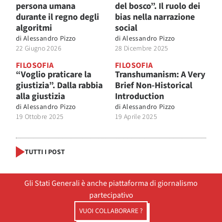
persona umana
del bosco”. Il ruolo dei
durante il regno degli
bias nella narrazione
algoritmi
social
di
Alessandro Pizzo
di
Alessandro Pizzo
22 Giugno 2026
28 Dicembre 2025
FILOSOFIA
FILOSOFIA
“Voglio praticare la
Transhumanism: A Very
giustizia”. Dalla rabbia
Brief Non-Historical
alla giustizia
Introduction
di
Alessandro Pizzo
di
Alessandro Pizzo
19 Ottobre 2025
19 Aprile 2025
TUTTI I POST
Gli Stati Generali è anche piattaforma di giornalismo
partecipativo
VUOI COLLABORARE ?