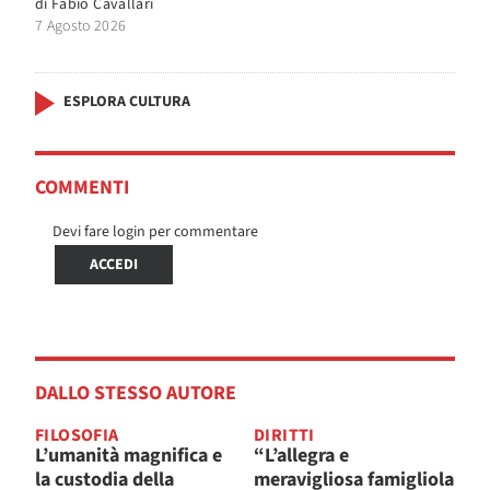
di
Fabio Cavallari
7 Agosto 2026
ESPLORA CULTURA
COMMENTI
Devi fare login per commentare
ACCEDI
DALLO STESSO AUTORE
FILOSOFIA
DIRITTI
L’umanità magnifica e
“L’allegra e
la custodia della
meravigliosa famigliola