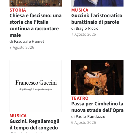
STORIA
MUSICA
Chiesa e fascismo: una
Guccini: l’aristocratico
storia che l’Italia
burattinaio di parole
continua a raccontare
di
Biagio Riccio
male
7 Agosto 2026
di
Pasquale Hamel
7 Agosto 2026
TEATRO
Passa per Cimbelino la
nuova strada dell’Opra
MUSICA
di
Paolo Randazzo
Guccini. Regaliamogli
6 Agosto 2026
il tempo del congedo