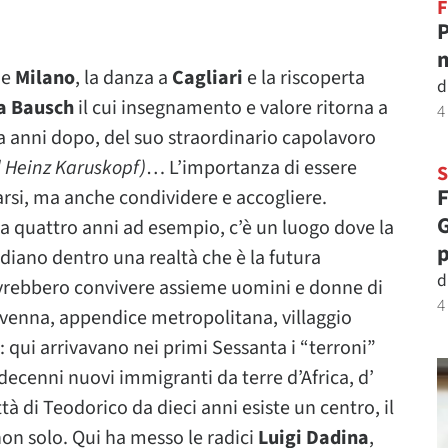
F
P
m
e
Milano
, la danza a
Cagliari
e la riscoperta
d
a Bausch
il cui insegnamento e valore ritorna a
4
a anni dopo, del suo straordinario capolavoro
rl Heinz Karuskopf)
… L’importanza di essere
F
rsi, ma anche condividere e accogliere.
G
 Da quattro anni ad esempio, c’è un luogo dove la
p
diano dentro una realtà che è la futura
d
ovrebbero convivere assieme uomini e donne di
4
 Ravenna, appendice metropolitana, villaggio
 qui arrivavano nei primi Sessanta i “terroni”
 decenni nuovi immigranti da terre d’Africa, d’
ttà di Teodorico da dieci anni esiste un centro, il
non solo. Qui ha messo le radici
Luigi Dadina
,