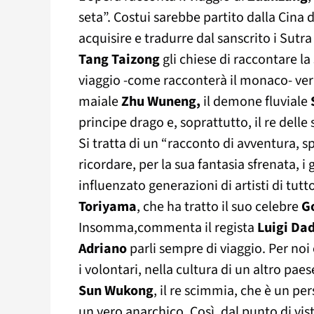
seta”. Costui sarebbe partito dalla Cina 
acquisire e tradurre dal sanscrito i Sutra
Tang Taizong
gli chiese di raccontare l
viaggio -come racconterà il monaco- ver
maiale
Zhu Wuneng,
il demone fluviale
principe drago e, soprattutto, il re dell
Si tratta di un “racconto di avventura, s
ricordare, per la sua fantasia sfrenata, i
influenzato generazioni di artisti di tut
Toriyama
, che ha tratto il suo celebre
G
Insomma,commenta il regista
Luigi Da
Adriano
parli sempre di viaggio. Per noi 
i volontari, nella cultura di un altro paese
Sun Wukong
, il re scimmia, che è un p
un vero anarchico. Così, dal punto di vis