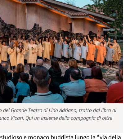
 del Grande Teatro di Lido Adriano, tratto dal libro di
anco Vicari. Qui un insieme della compagnia di oltre
 studioso e monaco buddista lungo la “via della