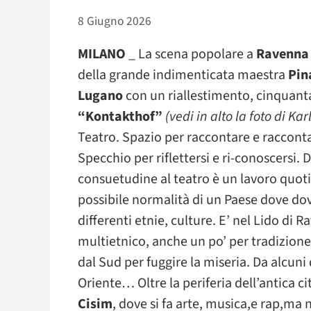
8 Giugno 2026
MILANO
_ La scena popolare a
Ravenna
della grande indimenticata maestra
Pin
Lugano
con un riallestimento, cinquant
“Kontakthof”
(vedi in alto la foto di Ka
Teatro. Spazio per raccontare e racconta
Specchio per riflettersi e ri-conoscersi.
consuetudine al teatro è un lavoro quoti
possibile normalità di un Paese dove d
differenti etnie, culture. E’ nel Lido di
multietnico, anche un po’ per tradizione:
dal Sud per fuggire la miseria. Da alcuni
Oriente… Oltre la periferia dell’antica ci
Cisim
, dove si fa arte, musica,e rap,ma 