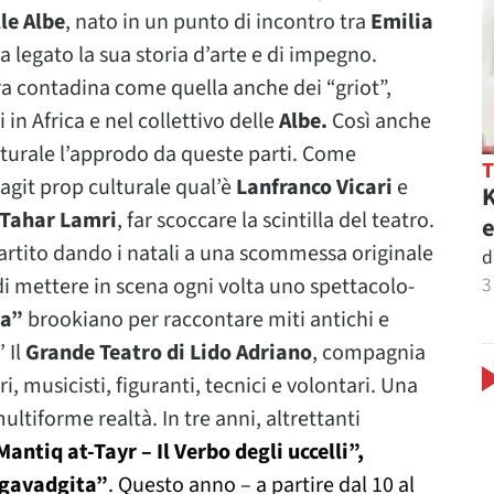
le Albe
, nato in un punto di incontro tra
Emilia
ha legato la sua storia d’arte e di impegno.
ra contadina come quella anche dei “griot”,
 in Africa e nel collettivo delle
Albe.
Così anche
naturale l’approdo da queste parti. Come
 agit prop culturale qual’è
Lanfranco Vicari
e
K
Tahar
Lamri
, far scoccare la scintilla del teatro.
e
artito dando i natali a una scommessa originale
d
3
di mettere in scena ogni volta uno spettacolo-
ha”
brookiano
per raccontare miti antichi e
 Il
Grande Teatro di Lido Adriano
, compagnia
ri, musicisti, figuranti, tecnici e volontari. Una
tiforme realtà. In tre anni, altrettanti
Mantiq at-Tayr – Il Verbo degli uccelli”,
gavadgita”
. Questo anno – a partire dal 10 al