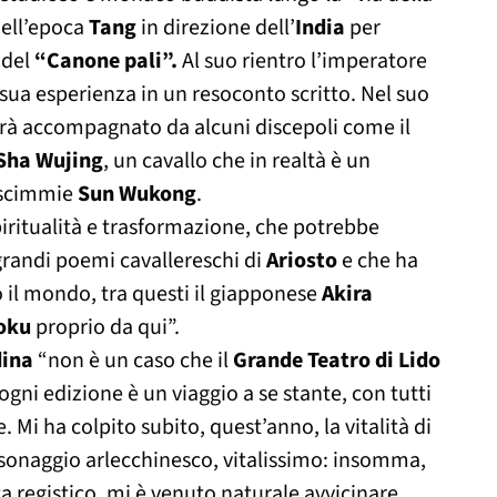
dell’epoca
Tang
in direzione dell’
India
per
 del
“Canone pali”.
Al suo rientro l’imperatore
a sua esperienza in un resoconto scritto. Nel suo
rà accompagnato da alcuni discepoli come il
Sha Wujing
, un cavallo che in realtà è un
e scimmie
Sun Wukong
.
piritualità e trasformazione, che potrebbe
 grandi poemi cavallereschi di
Ariosto
e che ha
to il mondo, tra questi il giapponese
Akira
oku
proprio da qui”.
dina
“non è un caso che il
Grande Teatro di Lido
ogni edizione è un viaggio a se stante, con tutti
. Mi ha colpito subito, quest’anno, la vitalità di
ersonaggio arlecchinesco, vitalissimo: insomma,
ta registico, mi è venuto naturale avvicinare