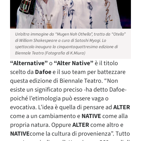
Un’altra immagine da “Mugen Noh Othello”, tratto da “Otello”
di William Shakespeare a cura di Satoshi Myagi. Lo
spettacolo inaugura la cinquantaquattresima edizione di
Biennale Teatro (Fotografia di K.Miura)
“
Alternative”
o
“Alter Native”
è il titolo
scelto da
Dafoe
e il suo team per battezzare
questa edizione di Biennale Teatro.
“Non
esiste un significato preciso -ha detto Dafoe-
poiché l’etimologia può essere vaga o
evocativa. L’idea è quella di pensare ad
ALTER
come a un cambiamento e
NATIVE
come alla
propria natura. Oppure
ALTER
come altro e
NATIVE
come la cultura di provenienza”. Tutto