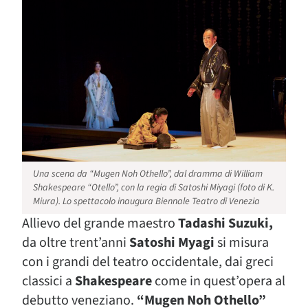
Una scena da “Mugen Noh Othello”, dal dramma di William
Shakespeare “Otello”, con la regia di Satoshi Miyagi (foto di K.
Miura). Lo spettacolo inaugura Biennale Teatro di Venezia
Allievo del grande maestro
Tadashi Suzuki,
da oltre trent’anni
Satoshi Myagi
si misura
con i grandi del teatro occidentale, dai greci
classici a
Shakespeare
come in quest’opera al
debutto veneziano.
“Mugen Noh Othello”