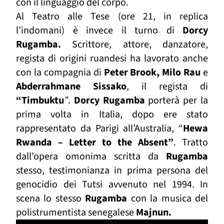
con il linguaggio del corpo.
Al Teatro alle Tese (ore 21, in replica
l’indomani) è invece il turno di
Dorcy
Rugamba.
Scrittore, attore, danzatore,
regista di origini ruandesi ha lavorato anche
con la compagnia di
Peter Brook, Milo Rau
e
Abderrahmane Sissako
, il regista di
“Timbuktu
”
.
Dorcy Rugamba
porterà per la
prima volta in Italia, dopo ere stato
rappresentato da Parigi all’Australia,
“
Hewa
Rwanda – Letter to the Absent”
. Tratto
dall’opera omonima scritta da
Rugamba
stesso, testimonianza in prima persona del
genocidio dei Tutsi avvenuto nel 1994. In
scena lo stesso
Rugamba
con la musica del
polistrumentista senegalese
Majnun.