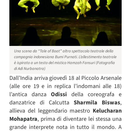
Una scena da “Tale of Boat” altro spettacolo teatrale della
compagnia indonesiana Bumi Purnati. L’allestimento teatrale
è ispirato a un testo del mistico Hamzah Fansuri (Fotografia
di Adi Nurbanatra)
Dall’India arriva giovedì 18 al Piccolo Arsenale
(alle ore 19 e in replica l’indomani alle 18)
l’antica
danza
Odissi
della coreografa e
danzatrice di Calcutta
Sharmila Biswas
,
allieva del leggendario maestro
Kelucharan
Mohapatra
, prima di diventare lei stessa una
grande interprete nota in tutto il mondo. A