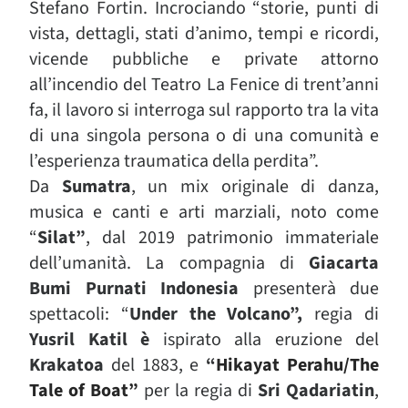
Stefano Fortin. Incrociando “storie, punti di
vista, dettagli, stati d’animo, tempi e ricordi,
vicende pubbliche e private attorno
all’incendio del Teatro La Fenice di trent’anni
fa, il lavoro si interroga sul rapporto tra la vita
di una singola persona o di una comunità e
l’esperienza traumatica della perdita”.
Da
Sumatra
, un mix originale di danza,
musica e canti e arti marziali, noto come
“
Silat”
, dal 2019 patrimonio immateriale
dell’umanità. La compagnia di
Giacarta
Bumi Purnati Indonesia
presenterà due
spettacoli: “
Under the Volcano”,
regia di
Yusril Katil è
ispirato alla eruzione del
Krakatoa
d
el 1883, e
“
Hikayat Perahu/The
Tale of Boat”
per la regia di
Sri Qadariatin
,