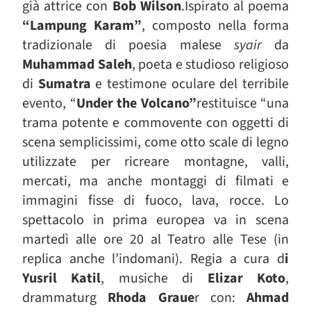
già attrice con
Bob Wilson
.I
spirato al poema
“Lampung Karam”
, composto nella forma
tradizionale di poesia malese
syair
da
Muhammad Saleh
, poeta e studioso religioso
di
Sumatra
e testimone oculare del terribile
evento, “
Under the Volcano”
restituisce “una
trama potente e commovente con oggetti di
scena semplicissimi, come otto scale di legno
utilizzate per ricreare montagne, valli,
mercati, ma anche montaggi di filmati e
immagini fisse di fuoco, lava, rocce. Lo
spettacolo in prima europea va in scena
martedì alle ore 20 al Teatro alle Tese (in
replica anche l’indomani). Regia a cura d
i
Yusril Katil
, musiche di
Elizar Koto
,
drammaturg
Rhoda Graue
r con:
Ahmad