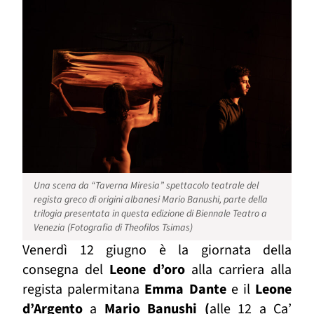
Una scena da “Taverna Miresia” spettacolo teatrale del
regista greco di origini albanesi Mario Banushi, parte della
trilogia presentata in questa edizione di Biennale Teatro a
Venezia (Fotografia di Theofilos Tsimas)
Venerdì 12 giugno è la giornata della
consegna del
Leone d’oro
alla carriera alla
regista palermitana
Emma Dante
e il
Leone
d’Argento
a
Mario Banushi (
alle 12 a Ca’