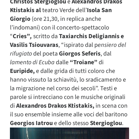
Christos Stergioglou
e
Alexandros Drakos
Ktistakis al
teatro Verde dell’
Isola San
Giorgio
(ore 21,30, in replica anche
l’indomani)
con il concerto-spettacolo
“
Cries”
,
scritto da
Taxiarchis Deligiannis e
Vasilis Tsiouvaras
, “ispirato dal p
ensiero del
rifugiato
del poeta
Giorgos Seferis
, dal
lamento di Ecuba
dalle
“Troiane”
di
Euripide,
e dalle grida di tutti coloro che
hanno vissuto la schiavitù, lo sradicamento e
la migrazione nel corso dei secoli”. Testi e
parole si intrecciano con le musiche originali
di
Alexandros Drakos Ktistakis,
in scena con
il suo ensemble insieme alle voci del baritono
Georgios Iatrou
e dello stesso
Stergioglou
.