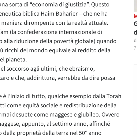
 una sorta di “economia di giustizia”. Questo
eneutica biblica Haim Baharier – che ne ha
n maniera dirompente con la realtà attuale.
G
d
fam (la confederazione internazionale di
d
o alla riduzione della povertà globale) quando
7
più ricchi del mondo equivale al reddito della
el pianeta.
el soccorso agli ultimi, che ebraismo,
ro e che, addirittura, verrebbe da dire possa
 è l’inizio di tutto, qualche esempio dalla Torah
etti come equità sociale e redistribuzione della
ormai desuete come maggese e giubileo. Ovvero
 maggese, appunto, al settimo anno, affinché
 della proprietà della terra nel 50° anno