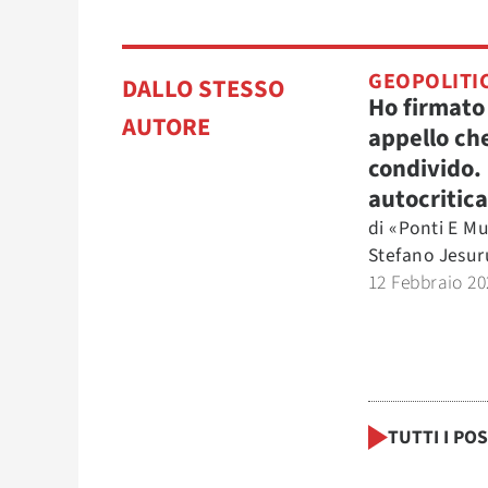
GEOPOLITI
DALLO STESSO
Ho firmato
AUTORE
appello ch
condivido.
autocritica
di
«Ponti E Mu
Stefano Jesu
12 Febbraio 20
TUTTI I PO