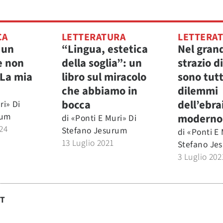
CA
LETTERATURA
LETTERA
 un
“Lingua, estetica
Nel gran
e non
della soglia”: un
strazio d
 La mia
libro sul miracolo
sono tutti
che abbiamo in
dilemmi
bocca
dell’ebr
ri» Di
rum
moderno
di
«Ponti E Muri» Di
24
Stefano Jesurum
di
«Ponti E 
13 Luglio 2021
Stefano Je
3 Luglio 202
ST