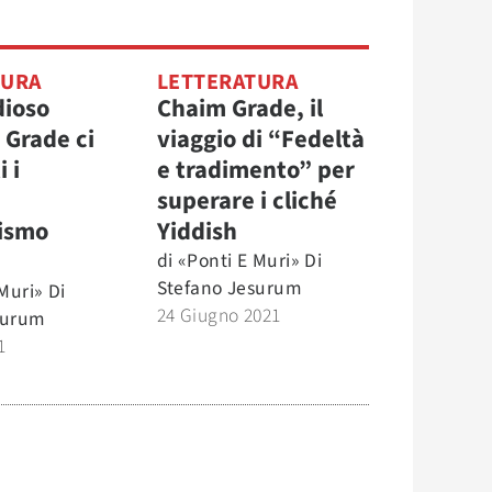
TURA
LETTERATURA
dioso
Chaim Grade, il
i Grade ci
viaggio di “Fedeltà
 i
e tradimento” per
superare i cliché
aismo
Yiddish
di
«Ponti E Muri» Di
Stefano Jesurum
Muri» Di
24 Giugno 2021
surum
1