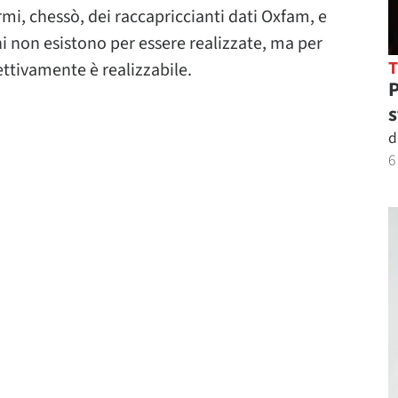
rmi, chessò, dei raccapriccianti dati Oxfam, e
oni non esistono per essere realizzate, ma per
ettivamente è realizzabile.
P
s
d
6