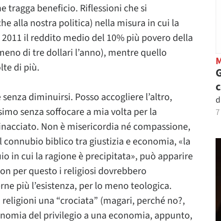
 ne tragga beneficio. Riflessioni che si
 alla nostra politica) nella misura in cui la
il 2011 il reddito medio del 10% più povero della
eno di tre dollari l’anno), mentre quello
lte di più.
G
 senza diminuirsi. Posso accogliere l’altro,
d
imo senza soffocare a mia volta per la
7
nacciato. Non è misericordia né compassione,
o il connubio biblico tra giustizia e economia, «la
io in cui la ragione è precipitata», può apparire
 non per questo i religiosi dovrebbero
ne più l’esistenza, per lo meno teologica.
i religioni una “crociata” (magari, perché no?,
onomia del privilegio a una economia, appunto,