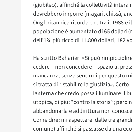
(giubileo), affinché la collettività intera
dovrebbero imporre (magari, chissà, anche
Ong britannica ricorda che tra il 1988 e 
popolazione è aumentato di 65 dollari (m
dell’1% più ricco di 11.800 dollari, 182 vo
Ha scritto Baharier: «Si può rimpicciolire
cedere – non concedere – spazio al pross
mancanza, senza sentirmi per questo mi
si tratta di ristabilire la giustizia». Cert
lanterna che credo possa illuminare il bu
utopica, di più: “contro la storia”; però
abbandonarla e addirittura non conoscer
​Come dire: mi aspetterei dalle tre grand
comune) affinché si passasse da una ec