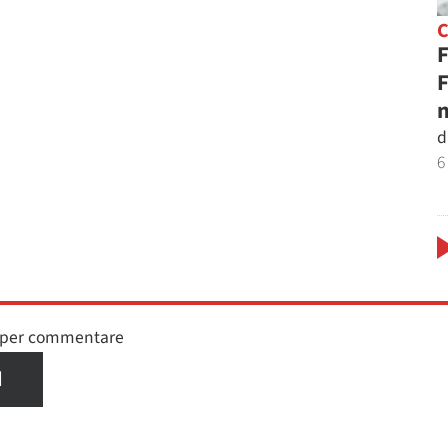
F
F
n
d
6
n per commentare
I