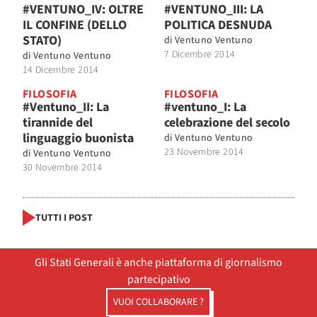
#VENTUNO_IV: OLTRE
#VENTUNO_III: LA
IL CONFINE (DELLO
POLITICA DESNUDA
STATO)
di
Ventuno Ventuno
7 Dicembre 2014
di
Ventuno Ventuno
14 Dicembre 2014
FILOSOFIA
FILOSOFIA
#Ventuno_II: La
#ventuno_I: La
tirannide del
celebrazione del secolo
linguaggio buonista
di
Ventuno Ventuno
23 Novembre 2014
di
Ventuno Ventuno
30 Novembre 2014
TUTTI I POST
Gli Stati Generali è anche piattaforma di giornalismo
partecipativo
VUOI COLLABORARE ?