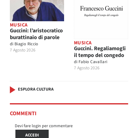
MUSICA
Guccini: l’aristocratico
burattinaio di parole
MUSICA
di
Biagio Riccio
Guccini. Regaliamogli
7 Agosto 2026
il tempo del congedo
di
Fabio Cavallari
7 Agosto 2026
ESPLORA CULTURA
COMMENTI
Devi fare login per commentare
ACCEDI