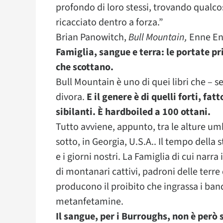
profondo di loro stessi, trovando qualc
ricacciato dentro a forza.”
Brian Panowitch,
Bull Mountain,
Enne En
Famiglia, sangue e terra: le portate pr
che scottano.
Bull Mountain è uno di quei libri che – se
divora.
E il genere è di quelli forti, fat
sibilanti. È hardboiled a 100 ottani.
Tutto avviene, appunto, tra le alture um
sotto, in Georgia, U.S.A.. Il tempo della 
e i giorni nostri. La Famiglia di cui narr
di montanari cattivi, padroni delle terre
producono il proibito che ingrassa i ban
metanfetamine.
Il sangue, per i Burroughs, non è però