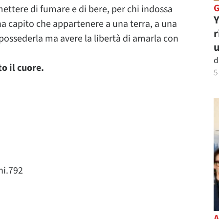
smettere di fumare e di bere, per chi indossa
Y
i ha capito che appartenere a una terra, a una
r
possederla ma avere la libertà di amarla con
u
d
o il cuore.
5
i.792