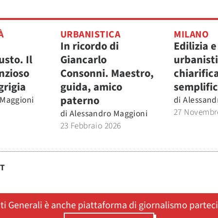
À
URBANISTICA
MILANO
In ricordo di
Edilizia e
usto. Il
Giancarlo
urbanisti
nzioso
Consonni. Maestro,
chiarific
grigia
guida, amico
semplifi
paterno
 Maggioni
di
Alessand
27 Novembr
di
Alessandro Maggioni
23 Febbraio 2026
ST
ati Generali è anche piattaforma di giornalismo partec