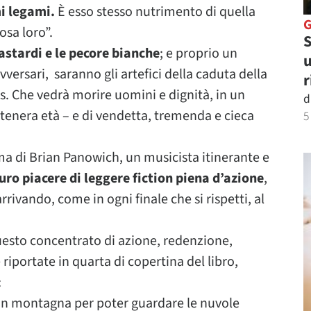
mi legami.
È esso stesso nutrimento di quella
osa loro”.
S
astardi e le pecore bianche
; e proprio un
u
vversari, saranno gli artefici della caduta della
r
hs. Che vedrà morire uomini e dignità, in un
d
ù tenera età – e di vendetta, tremenda e cieca
5
ma di Brian Panowich, un musicista itinerante e
puro piacere di leggere fiction piena d’azione
,
arrivando, come in ogni finale che si rispetti, al
esto concentrato di azione, redenzione,
 riportate in quarta di copertina del libro,
:
in montagna per poter guardare le nuvole