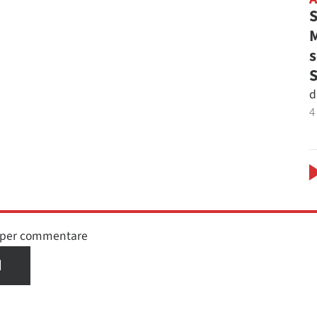
S
M
s
d
4
n per commentare
I