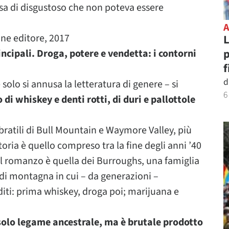
osa di disgustoso che non poteva essere
ne editore, 2017
L
p
incipali. Droga, potere e vendetta: i contorni
f
d
 solo si annusa la letteratura di genere – si
6
to di whiskey e denti rotti, di duri e pallottole
bratili di Bull Mountain e Waymore Valley, più
storia è quello compreso tra la fine degli anni ’40
a il romanzo è quella dei Burroughs, una famiglia
 di montagna in cui – da generazioni –
diti: prima whiskey, droga poi; marijuana e
 solo legame ancestrale, ma è brutale prodotto