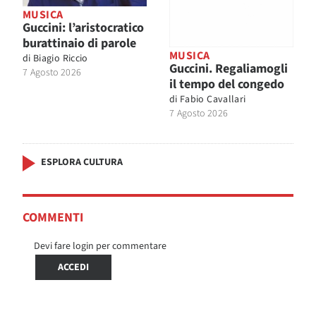
MUSICA
Guccini: l’aristocratico
burattinaio di parole
MUSICA
di
Biagio Riccio
Guccini. Regaliamogli
7 Agosto 2026
il tempo del congedo
di
Fabio Cavallari
7 Agosto 2026
ESPLORA CULTURA
COMMENTI
Devi fare login per commentare
ACCEDI