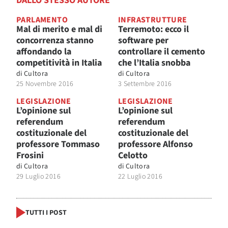
DALLO STESSO AUTORE
PARLAMENTO
INFRASTRUTTURE
Mal di merito e mal di
Terremoto: ecco il
concorrenza stanno
software per
affondando la
controllare il cemento
competitività in Italia
che l’Italia snobba
di
Cultora
di
Cultora
25 Novembre 2016
3 Settembre 2016
LEGISLAZIONE
LEGISLAZIONE
L’opinione sul
L’opinione sul
referendum
referendum
costituzionale del
costituzionale del
professore Tommaso
professore Alfonso
Frosini
Celotto
di
Cultora
di
Cultora
29 Luglio 2016
22 Luglio 2016
TUTTI I POST