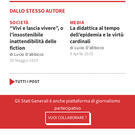
DALLO STESSO AUTORE
SOCIETÀ
MEDIA
“Vivi e lascia vivere”, o
La didattica al tempo
l’insostenibile
dell’epidemia e le virtù
inattendibilità delle
cardinali
fiction
di
Lucio D'abbicco
9 Aprile 2020
di
Lucio D'abbicco
30 Maggio 2020
TUTTI I POST
Gli Stati Generali è anche piattaforma di giornalismo
partecipativo
VUOI COLLABORARE ?