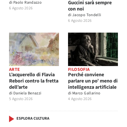
Guccini sarà sempre
di
Paolo Randazzo
6 Agosto 2026
con noi
di
Jacopo Tondelli
6 Agosto 2026
ARTE
FILOSOFIA
L’acquerello di Flavia
Perché conviene
Rebori contro la fretta
parlare un po’ meno di
dell’arte
intelligenza artificiale
di
Daniela Benazzi
di
Marco Gallarino
5 Agosto 2026
4 Agosto 2026
ESPLORA CULTURA