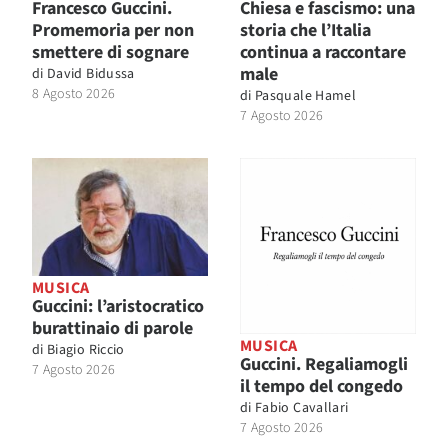
Francesco Guccini.
Chiesa e fascismo: una
Promemoria per non
storia che l’Italia
smettere di sognare
continua a raccontare
male
di
David Bidussa
8 Agosto 2026
di
Pasquale Hamel
7 Agosto 2026
MUSICA
Guccini: l’aristocratico
burattinaio di parole
MUSICA
di
Biagio Riccio
Guccini. Regaliamogli
7 Agosto 2026
il tempo del congedo
di
Fabio Cavallari
7 Agosto 2026