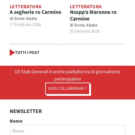
LETTERATURA
LETTERATURA
A segherie ro Carmine
Ncopp’a Maronne ro
Carmine
di
Ennio Abate
17 Febbraio 2026
di
Ennio Abate
30 Gennaio 2026
TUTTI I POST
Gli Stati Generali è anche piattaforma di giornalismo
partecipativo
VUOI COLLABORARE ?
NEWSLETTER
Nome