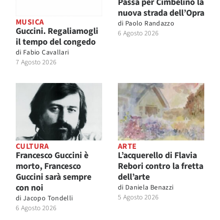
Passa per Cimbelino la
nuova strada dell’Opra
MUSICA
di
Paolo Randazzo
Guccini. Regaliamogli
6 Agosto 2026
il tempo del congedo
di
Fabio Cavallari
7 Agosto 2026
CULTURA
ARTE
Francesco Guccini è
L’acquerello di Flavia
morto, Francesco
Rebori contro la fretta
Guccini sarà sempre
dell’arte
con noi
di
Daniela Benazzi
5 Agosto 2026
di
Jacopo Tondelli
6 Agosto 2026