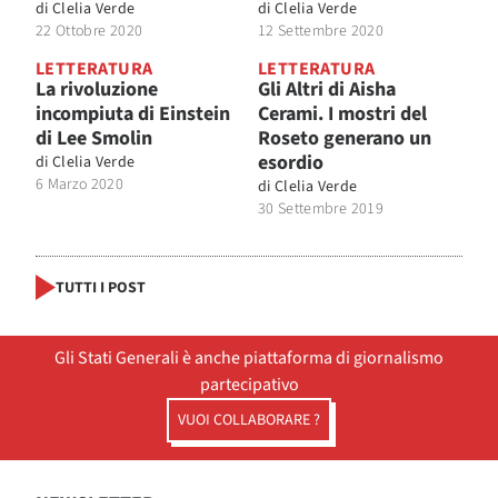
di
Clelia Verde
di
Clelia Verde
22 Ottobre 2020
12 Settembre 2020
LETTERATURA
LETTERATURA
La rivoluzione
Gli Altri di Aisha
incompiuta di Einstein
Cerami. I mostri del
di Lee Smolin
Roseto generano un
esordio
di
Clelia Verde
6 Marzo 2020
di
Clelia Verde
30 Settembre 2019
TUTTI I POST
Gli Stati Generali è anche piattaforma di giornalismo
partecipativo
VUOI COLLABORARE ?