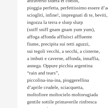
attraverso sidera et coelos,
pioggia perfetta, perfettissimo essere d’a
sciogliti, infine!, impregnati di te, beviti,
ingozza la terra e slurp slurp
(sniff sniff gnam gnam yum yum),
affoga affonda affluisci affluente
fiume, precipita sui tetti aguzzi,
sui tegoli vecchi, a secchi, a cisterne,
a imbuti e caverne, affonda, innaffia,
annega. Oppure picchia argentina
“rain and tears”,
piccolina-ina-ina, pioggerellina
d’aprile crudele, sciacquetta,
moltofiore moltocielo moltorugiada
gentile sottile primaverile rinfresca