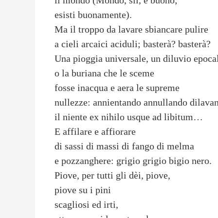
il mondo (Mondo, sii, e buono;
esisti buonamente).
Ma il troppo da lavare sbiancare pulire
a cieli arcaici aciduli; basterà? basterà?
Una pioggia universale, un diluvio epoca
o la buriana che le sceme
fosse inacqua e aera le supreme
nullezze: annientando annullando dilava
il niente ex nihilo usque ad libitum…
E affilare e affiorare
di sassi di massi di fango di melma
e pozzanghere: grigio grigio bigio nero.
Piove, per tutti gli dèi, piove,
piove su i pini
scagliosi ed irti,