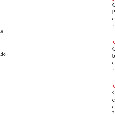
C
l
d
7
le
G
ndo
b
d
7
G
d
7