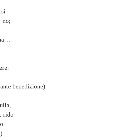
rsi
: no;
mma…
ere:
tante benedizione)
ulla,
e rido
do
e)