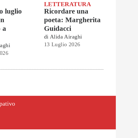
LETTERATURA
o luglio
Ricordare una
un
poeta: Margherita
o a
Guidacci
di
Alida Airaghi
13 Luglio 2026
raghi
2026
ipativo