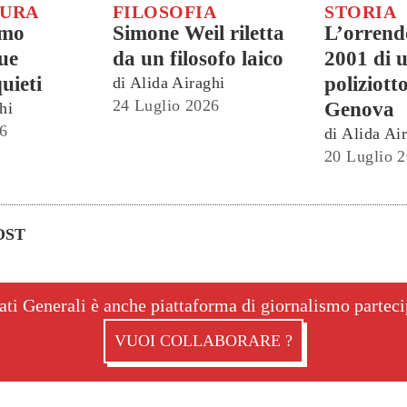
TURA
FILOSOFIA
STORIA
smo
Simone Weil riletta
L’orrend
ue
da un filosofo laico
2001 di 
uieti
poliziott
di
Alida Airaghi
24 Luglio 2026
Genova
hi
6
di
Alida Ai
20 Luglio 
OST
ati Generali è anche piattaforma di giornalismo partec
VUOI COLLABORARE ?