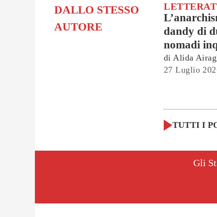
LETTERA
DALLO STESSO
L’anarchi
AUTORE
dandy di d
nomadi inq
di
Alida Airag
27 Luglio 202
TUTTI I P
Gli St