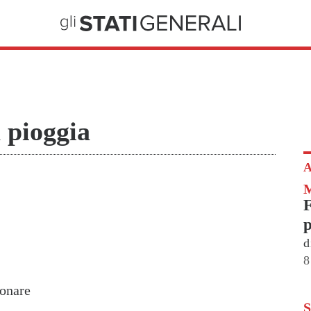
 pioggia
A
p
d
8
ionare