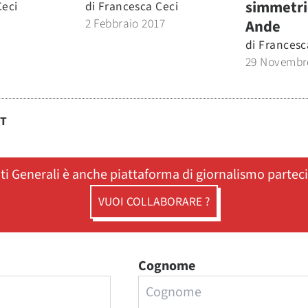
simmetric
Ceci
di
Francesca Ceci
2 Febbraio 2017
Ande
di
Francesc
29 Novembr
ST
ati Generali è anche piattaforma di giornalismo partec
VUOI COLLABORARE ?
Cognome