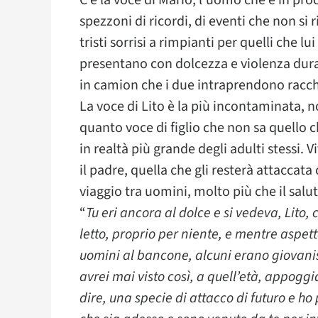
C’è la voce di Mario, l’uomo che è in proc
spezzoni di ricordi, di eventi che non si
tristi sorrisi a rimpianti per quelli che lui
presentano con dolcezza e violenza durante
in camion che i due intraprendono racch
La voce di Lito è la più incontaminata, 
quanto voce di figlio che non sa quello c
in realtà più grande degli adulti stessi.
il padre, quella che gli resterà attaccat
viaggio tra uomini, molto più che il sal
“
Tu eri ancora al dolce e si vedeva, Lito, 
letto, proprio per niente, e mentre aspet
uomini al bancone, alcuni erano giovaniss
avrei mai visto così, a quell’età, appogg
dire, una specie di attacco di futuro e h