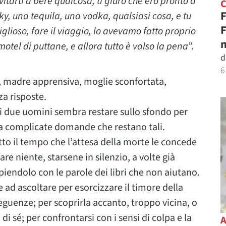
itarti a bere qualcosa, ti giuro che ero pronto a
F
ky, una tequila, una vodka, qualsiasi cosa, e tu
F
glioso, fare il viaggio, lo avevamo fatto proprio
n
otel di puttane, e allora tutto è valso la pena
”.
d
6
na, madre apprensiva, moglie sconfortata,
a risposte.
dei due uomini sembra restare sullo sfondo per
e a complicate domande che restano tali.
utto il tempo che l’attesa della morte le concede
e niente, starsene in silenzio, a volte già
piendolo con le parole dei libri che non aiutano.
 ad ascoltare per esorcizzare il timore della
eguenze; per scoprirla accanto, troppo vicina, o
i sé; per confrontarsi con i sensi di colpa e la