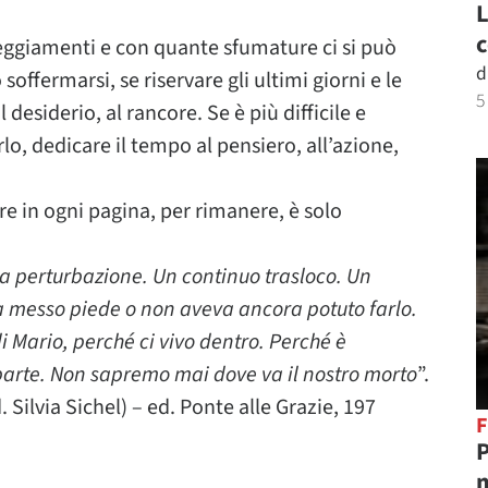
L
c
ggiamenti e con quante sfumature ci si può
d
 soffermarsi, se riservare gli ultimi giorni e le
5
 desiderio, al rancore. Se è più difficile e
o, dedicare il tempo al pensiero, all’azione,
e in ogni pagina, per rimanere, è solo
a perturbazione. Un continuo trasloco. Un
veva messo piede o non aveva ancora potuto farlo.
 Mario, perché ci vivo dentro. Perché è
arte. Non sapremo mai dove va il nostro morto
”.
 Silvia Sichel) – ed. Ponte alle Grazie, 197
F
P
m