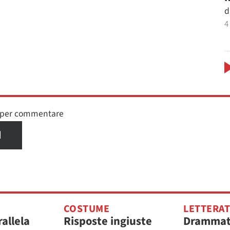
d
4
n per commentare
I
COSTUME
LETTERA
rallela
Risposte ingiuste
Drammat