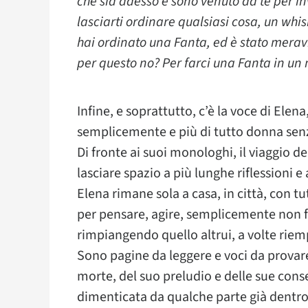
che sia adesso e sono venuto da te per inv
lasciarti ordinare qualsiasi cosa, un whis
hai ordinato una Fanta, ed è stato meravi
per questo no? Per farci una Fanta in un m
Infine, e soprattutto, c’è la voce di Ele
semplicemente e più di tutto donna senz
Di fronte ai suoi monologhi, il viaggio 
lasciare spazio a più lunghe riflessioni 
Elena rimane sola a casa, in città, con t
per pensare, agire, semplicemente non far
rimpiangendo quello altrui, a volte riem
Sono pagine da leggere e voci da provare
morte, del suo preludio e delle sue cons
dimenticata da qualche parte già dentro d