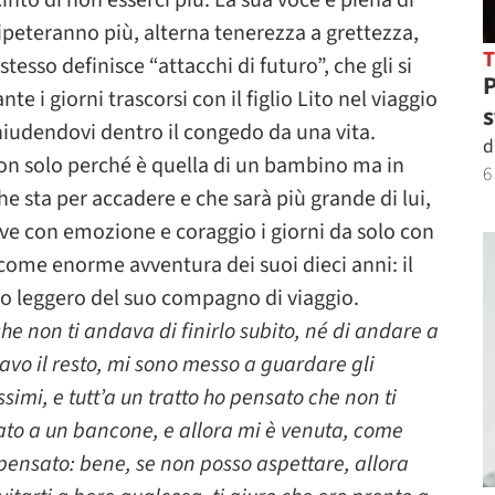
into di non esserci più. La sua voce è piena di
 ripeteranno più, alterna tenerezza a grettezza,
 stesso definisce “attacchi di futuro”, che gli si
P
 i giorni trascorsi con il figlio Lito nel viaggio
s
iudendovi dentro il congedo da una vita.
d
non solo perché è quella di un bambino ma in
6
he sta per accadere e che sarà più grande di lui,
 Vive con emozione e coraggio i giorni da solo con
a come enorme avventura dei suoi dieci anni: il
uto leggero del suo compagno di viaggio.
che non ti andava di finirlo subito, né di andare a
tavo il resto, mi sono messo a guardare gli
imi, e tutt’a un tratto ho pensato che non ti
iato a un bancone, e allora mi è venuta, come
o pensato: bene, se non posso aspettare, allora