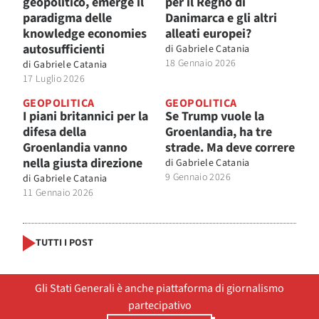
geopolitico, emerge il
per il Regno di
paradigma delle
Danimarca e gli altri
knowledge economies
alleati europei?
autosufficienti
di
Gabriele Catania
18 Gennaio 2026
di
Gabriele Catania
17 Luglio 2026
GEOPOLITICA
GEOPOLITICA
I piani britannici per la
Se Trump vuole la
difesa della
Groenlandia, ha tre
Groenlandia vanno
strade. Ma deve correre
nella giusta direzione
di
Gabriele Catania
9 Gennaio 2026
di
Gabriele Catania
11 Gennaio 2026
TUTTI I POST
Gli Stati Generali è anche piattaforma di giornalismo
partecipativo