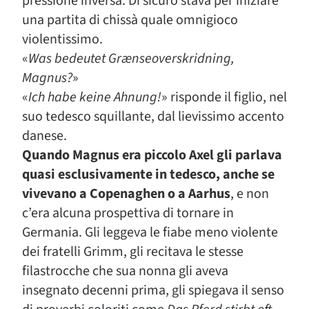
pressione inversa. Di sicuro stava per iniziare
una partita di chissà quale omnigioco
violentissimo.
«
Was bedeutet Grænseoverskridning,
Magnus?
»
«
Ich habe keine Ahnung!
» risponde il figlio, nel
suo tedesco squillante, dal lievissimo accento
danese.
Quando Magnus era piccolo Axel gli parlava
quasi esclusivamente in tedesco, anche se
vivevano a Copenaghen o a Aarhus
, e non
c’era alcuna prospettiva di tornare in
Germania. Gli leggeva le fiabe meno violente
dei fratelli Grimm, gli recitava le stesse
filastrocche che sua nonna gli aveva
insegnato decenni prima, gli spiegava il senso