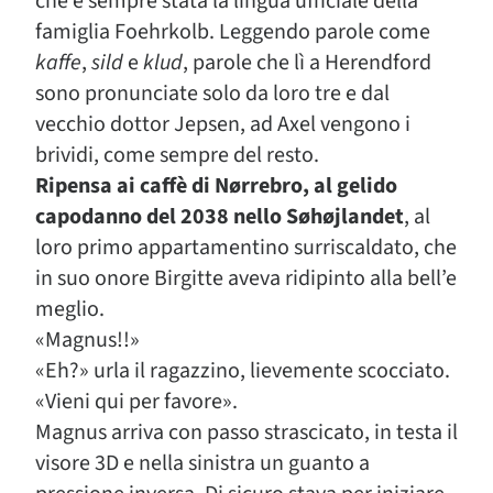
che è sempre stata la lingua ufficiale della
famiglia Foehrkolb. Leggendo parole come
kaffe
,
sild
e
klud
, parole che lì a Herendford
sono pronunciate solo da loro tre e dal
vecchio dottor Jepsen, ad Axel vengono i
brividi, come sempre del resto.
Ripensa ai caffè di Nørrebro, al gelido
capodanno del 2038 nello Søhøjlandet
, al
loro primo appartamentino surriscaldato, che
in suo onore Birgitte aveva ridipinto alla bell’e
meglio.
«Magnus!!»
«Eh?» urla il ragazzino, lievemente scocciato.
«Vieni qui per favore».
Magnus arriva con passo strascicato, in testa il
visore 3D e nella sinistra un guanto a