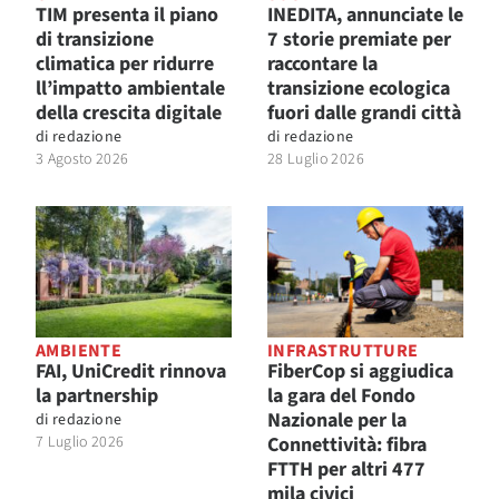
TIM presenta il piano
INEDITA, annunciate le
di transizione
7 storie premiate per
climatica per ridurre
raccontare la
ll’impatto ambientale
transizione ecologica
della crescita digitale
fuori dalle grandi città
di
redazione
di
redazione
3 Agosto 2026
28 Luglio 2026
AMBIENTE
INFRASTRUTTURE
FAI, UniCredit rinnova
FiberCop si aggiudica
la partnership
la gara del Fondo
Nazionale per la
di
redazione
7 Luglio 2026
Connettività: fibra
FTTH per altri 477
mila civici