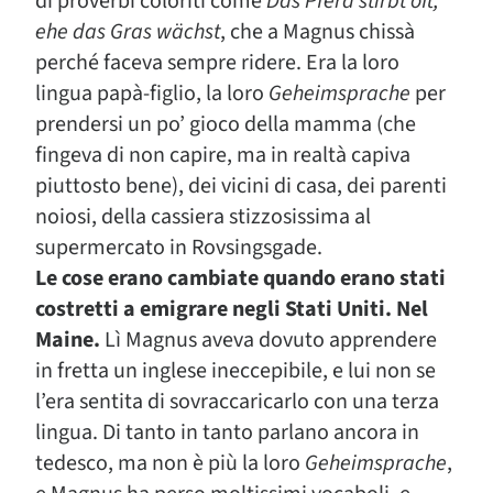
di proverbi coloriti come
Das Pferd stirbt oft,
ehe das Gras wächst
, che a Magnus chissà
perché faceva sempre ridere. Era la loro
lingua papà-figlio, la loro
Geheimsprache
per
prendersi un po’ gioco della mamma (che
fingeva di non capire, ma in realtà capiva
piuttosto bene), dei vicini di casa, dei parenti
noiosi, della cassiera stizzosissima al
supermercato in Rovsingsgade.
Le cose erano cambiate quando erano stati
costretti a emigrare negli Stati Uniti. Nel
Maine.
Lì Magnus aveva dovuto apprendere
in fretta un inglese ineccepibile, e lui non se
l’era sentita di sovraccaricarlo con una terza
lingua. Di tanto in tanto parlano ancora in
tedesco, ma non è più la loro
Geheimsprache
,