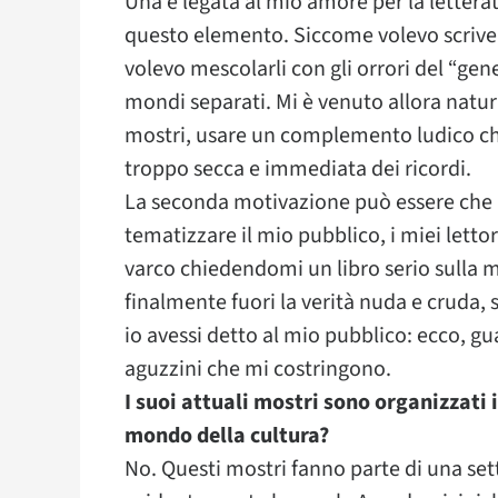
Una è legata al mio amore per la letterat
questo elemento. Siccome volevo scrivere
volevo mescolarli con gli orrori del “gene
mondi separati. Mi è venuto allora natura
mostri, usare un complemento ludico che
troppo secca e immediata dei ricordi.
La seconda motivazione può essere che i
tematizzare il mio pubblico, i miei lettor
varco chiedendomi un libro serio sulla mi
finalmente fuori la verità nuda e cruda, 
io avessi detto al mio pubblico: ecco, g
aguzzini che mi costringono.
I suoi attuali mostri sono organizzati 
mondo della cultura?
No. Questi mostri fanno parte di una sett