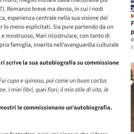
suo muro, meglio iniziare dalla mattonella più
7). Romanzo breve ma denso, in cui i nodi
a, esperienza centrale nella sua visione del
r lo meno esplicitati. Sia pure partendo da un
p
e mostruoso, Mari ricostruisce, con tanto di
d
ria famiglia, inserita nell’avanguardia culturale
8
.
i scrive la sua autobiografia su commissione
 Fui cupo e spinoso, poi come un buon cactus
 I miei libri, quei fiori; il mio stile di vita, le
 mostri le commissionano un’autobiografia.