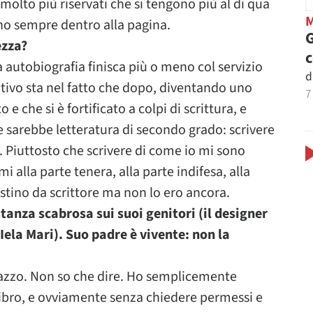
 molto più riservati che si tengono più al di qua
ono sempre dentro alla pagina.
G
ezza?
a autobiografia finisca più o meno col servizio
d
 motivo sta nel fatto che dopo, diventando uno
7
 e che si è fortificato a colpi di scrittura, e
re sarebbe letteratura di secondo grado: scrivere
si. Piuttosto che scrivere di come io mi sono
i alla parte tenera, alla parte indifesa, alla
tino da scrittore ma non lo ero ancora.
anza scabrosa sui suoi genitori (il designer
 Iela Mari). Suo padre è vivente: non la
razzo. Non so che dire. Ho semplicemente
libro, e ovviamente senza chiedere permessi e