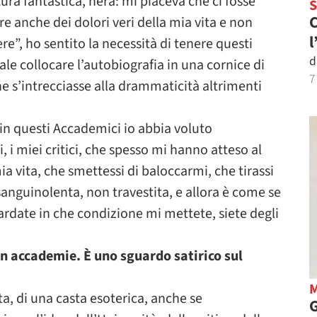
ura fantastica, nera: mi piaceva che ci fosse
C
 anche dei dolori veri della mia vita e non
l
re”, ho sentito la necessità di tenere questi
d
le collocare l’autobiografia in una cornice di
7
 s’intrecciasse alla drammaticità altrimenti
n questi Accademici io abbia voluto
i, i miei critici, che spesso mi hanno atteso al
a vita, che smettessi di baloccarmi, che tirassi
sanguinolenta, non travestita, e allora è come se
uardate in che condizione mi mettete, siete degli
in accademie. È uno sguardo satirico sul
a, di una casta esoterica, anche se
G