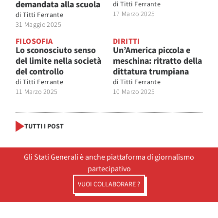
demandata alla scuola
di
Titti Ferrante
17 Marzo 2025
di
Titti Ferrante
31 Maggio 2025
FILOSOFIA
DIRITTI
Lo sconosciuto senso
Un’America piccola e
del limite nella società
meschina: ritratto della
del controllo
dittatura trumpiana
di
Titti Ferrante
di
Titti Ferrante
11 Marzo 2025
10 Marzo 2025
TUTTI I POST
Gli Stati Generali è anche piattaforma di giornalismo
partecipativo
VUOI COLLABORARE ?