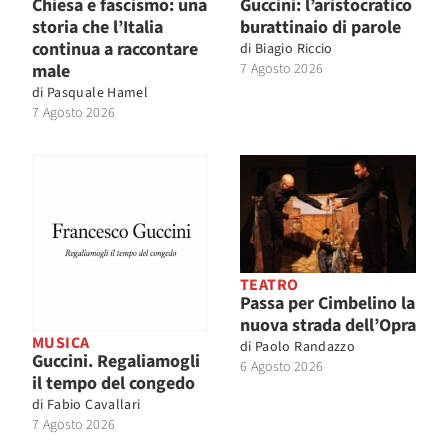
Chiesa e fascismo: una
Guccini: l’aristocratico
storia che l’Italia
burattinaio di parole
continua a raccontare
di
Biagio Riccio
male
7 Agosto 2026
di
Pasquale Hamel
7 Agosto 2026
TEATRO
Passa per Cimbelino la
nuova strada dell’Opra
MUSICA
di
Paolo Randazzo
Guccini. Regaliamogli
6 Agosto 2026
il tempo del congedo
di
Fabio Cavallari
7 Agosto 2026