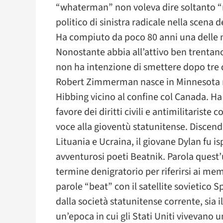
“whaterman” non voleva dire soltanto “m
politico di sinistra radicale nella scena
Ha compiuto da poco 80 anni una delle ma
Nonostante abbia all’attivo ben trentan
non ha intenzione di smettere dopo tre 
Robert Zimmerman nasce in Minnesota nel
Hibbing vicino al confine col Canada. Ha
favore dei diritti civili e antimilitariste
voce alla gioventù statunitense. Discend
Lituania e Ucraina, il giovane Dylan fu isp
avventurosi poeti Beatnik. Parola quest
termine denigratorio per riferirsi ai me
parole “beat” con il satellite sovietico S
dalla società statunitense corrente, sia i
un’epoca in cui gli Stati Uniti vivevan