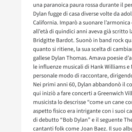
una paranoica paura rossa durante il pe
Dylan fugge di casa diverse volte da adol
California. Imparò a suonare l’armonica 
all’età di quindici anni aveva già scritt
Bridgitte Bardot. Suonò in band rock qu
quanto si ritiene, la sua scelta di camb
gallese Dylan Thomas. Amava poesie d’am
le influenze musicali di Hank Williams e
personale modo di raccontare, dirigendo
Nei primi anni 60, Dylan abbandonò il co
qui iniziò a fare concerti a Greenwich Vi
musicista lo descrisse “come un cane con
aspetto fisico era intrigante con i suoi c
di debutto “Bob Dylan” e il seguente Th
cantanti folk come Joan Baez. Il suo a