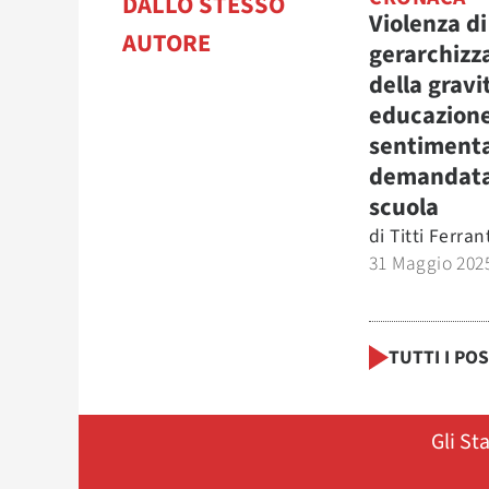
DALLO STESSO
Violenza di
AUTORE
gerarchizz
della gravi
educazion
sentiment
demandata
scuola
di
Titti Ferran
31 Maggio 202
TUTTI I PO
Gli St