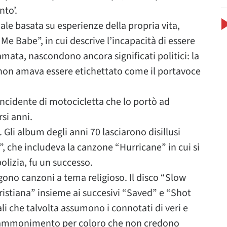
nto’.
ale basata su esperienze della propria vita,
e Babe”, in cui descrive l’incapacità di essere
amata, nascondono ancora significati politici: la
 non amava essere etichettato come il portavoce
ncidente di motocicletta che lo portò ad
si anni.
. Gli album degli anni 70 lasciarono disillusi
”, che includeva la canzone “Hurricane” in cui si
polizia, fu un successo.
gono canzoni a tema religioso. Il disco “Slow
cristiana” insieme ai succesivi “Saved” e “Shot
li che talvolta assumono i connotati di veri e
i ammonimento per coloro che non credono