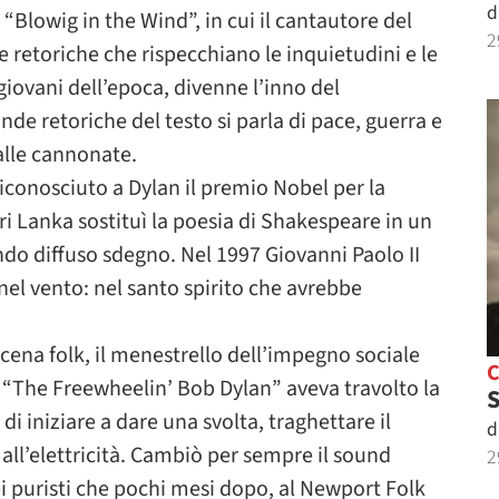
d
“Blowig in the Wind”, in cui il cantautore del
2
retoriche che rispecchiano le inquietudini e le
iovani dell’epoca, divenne l’inno del
nde retoriche del testo si parla di pace, guerra e
alle cannonate.
iconosciuto a Dylan il premio Nobel per la
ri Lanka sostituì la poesia di Shakespeare in un
do diffuso sdegno. Nel 1997 Giovanni Paolo II
 nel vento: nel santo spirito che avrebbe
scena folk, il menestrello dell’impegno sociale
“The Freewheelin’ Bob Dylan” aveva travolto la
S
i iniziare a dare una svolta, traghettare il
d
all’elettricità. Cambiò per sempre il sound
2
i puristi che pochi mesi dopo, al Newport Folk