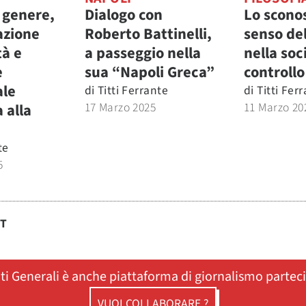
 genere,
Dialogo con
Lo scono
azione
Roberto Battinelli,
senso del
tà e
a passeggio nella
nella soc
e
sua “Napoli Greca”
controllo
ale
di
Titti Ferrante
di
Titti Fer
17 Marzo 2025
11 Marzo 20
 alla
te
5
ST
ati Generali è anche piattaforma di giornalismo partec
VUOI COLLABORARE ?