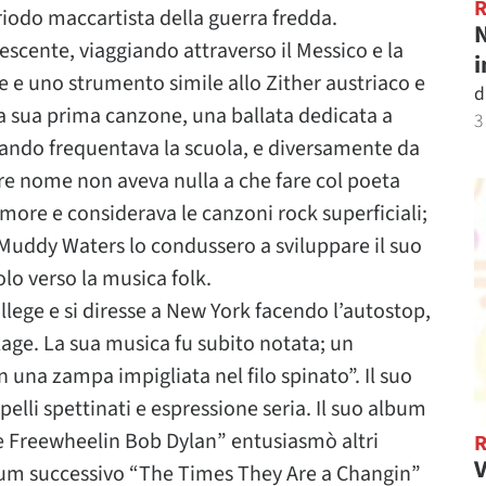
riodo maccartista della guerra fredda.
N
escente, viaggiando attraverso il Messico e la
i
e e uno strumento simile allo Zither austriaco e
d
o la sua prima canzone, una ballata dedicata a
3
ando frequentava la scuola, e diversamente da
iare nome non aveva nulla a che fare col poeta
ore e considerava le canzoni rock superficiali;
 Muddy Waters lo condussero a sviluppare il suo
lo verso la musica folk.
llege e si diresse a New York facendo l’autostop,
llage. La sua musica fu subito notata; un
 una zampa impigliata nel filo spinato”. Il suo
apelli spettinati e espressione seria. Il suo album
e Freewheelin Bob Dylan” entusiasmò altri
V
lbum successivo “The Times They Are a Changin”