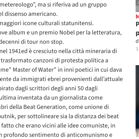
etereologo”, ma si riferiva ad un gruppo
 del dissenso americano.
ggiori icone culturali statunitensi.
P
p
ove album e un premio Nobel per la letteratura,
d
decenni di tour non stop.
3
 1941ed è cresciuto nella città mineraria di
 trasformato canzoni di protesta politica a
 come” Master of Water” in inni poetici in cui dava
ente da immigrati ebrei provenienti dall’attuale
irato dagli scrittori degli anni 50 dagli
’ultima inventata da un giornalista come
mbri della Beat Generation, come unione di
putnik, per sottolineare sia la distanza dei beat
l fatto che erano vicini alle idee comuniste, in
o un profondo sentimento di anticomunismo e