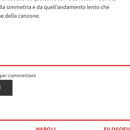
alla simmetria e da quell’andamento lento che
ne della canzone.
n per commentare
I
NAPOLI
FILOSOFI