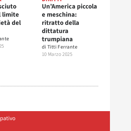
sciuto
Un’America piccola
 limite
e meschina:
ietà del
ritratto della
dittatura
trumpiana
rante
25
di
Titti Ferrante
10 Marzo 2025
ipativo