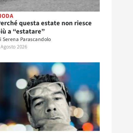
MODA
erché questa estate non riesce
iù a “estatare”
i
Serena Parascandolo
 Agosto 2026