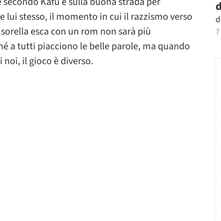
 secondo Kafu é sulla buona strada per
d
 lui stesso, il momento in cui il razzismo verso
d
a sorella esca con un rom non sarà più
7
 a tutti piacciono le belle parole, ma quando
 noi, il gioco è diverso.