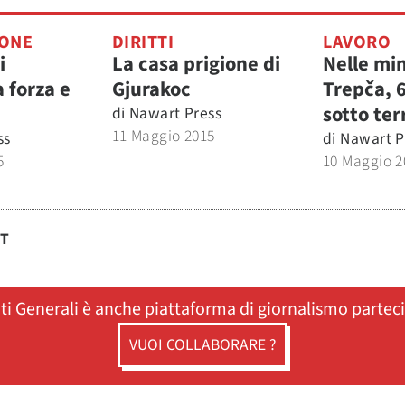
ONE
DIRITTI
LAVORO
i
La casa prigione di
Nelle min
 forza e
Gjurakoc
Trepča, 
sotto ter
di
Nawart Press
11 Maggio 2015
ss
di
Nawart P
5
10 Maggio 2
ST
ati Generali è anche piattaforma di giornalismo partec
VUOI COLLABORARE ?