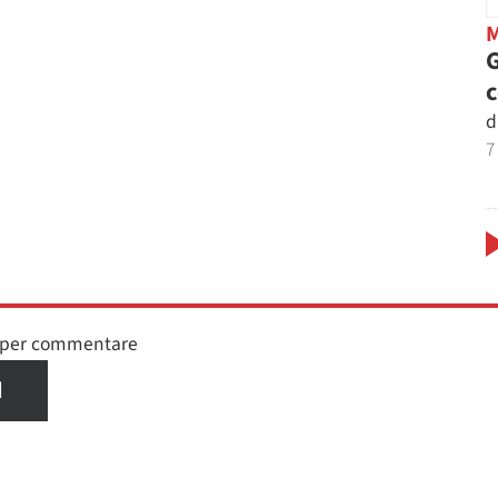
G
d
7
n per commentare
I