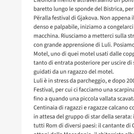
Eleonora mentre attraversiamo un ponte
baretto lungo le sponde del Bistrica, per
Përalla festival di Gjakova. Non appena i
denso e palpabile, iniziamo a congelarci 
macchina. Riusciamo a metterci sulla st
con grande apprensione di Luli. Posiamo 
Motel, uno di quei motel usati dalle cop
tanto di entrata posteriore per uscire di 
guidati da un ragazzo del motel.
Luli è in stress da parcheggio, e dopo 2
Festival, per cui ci facciamo una scarpin
fino a quando una piccola vallata scavata 
Centinaia di ragazzi e ragazze calcano co
in attesa del gruppo di star della serata
tutti Rom di diversi paesi: il cantante di 