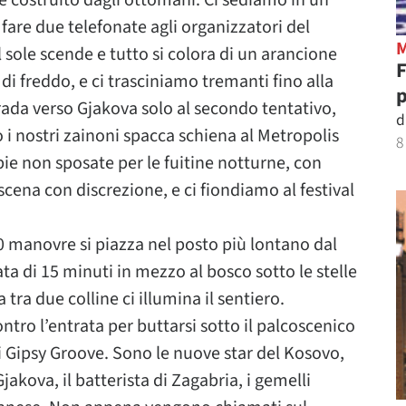
 costruito dagli ottomani. Ci sediamo in un
 fare due telefonate agli organizzatori del
l sole scende e tutto si colora di un arancione
di freddo, e ci trasciniamo tremanti fino alla
p
rada verso Gjakova solo al secondo tentativo,
d
i nostri zainoni spacca schiena al Metropolis
8
pie non sposate per le fuitine notturne, con
scena con discrezione, e ci fiondiamo al festival
00 manovre si piazza nel posto più lontano dal
ata di 15 minuti in mezzo al bosco sotto le stelle
tra due colline ci illumina il sentiero.
ntro l’entrata per buttarsi sotto il palcoscenico
: i Gipsy Groove. Sono le nuove star del Kosovo,
Gjakova, il batterista di Zagabria, i gemelli