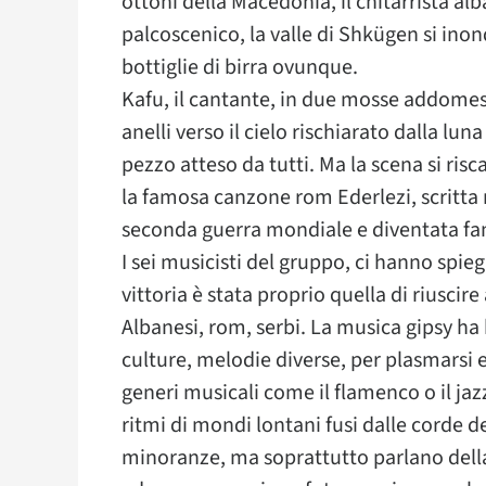
ottoni della Macedonia, il chitarrista 
palcoscenico, la valle di Shkügen si inond
bottiglie di birra ovunque.
Kafu, il cantante, in due mosse addomest
anelli verso il cielo rischiarato dalla lu
pezzo atteso da tutti. Ma la scena si r
la famosa canzone rom Ederlezi, scritta
seconda guerra mondiale e diventata fam
I sei musicisti del gruppo, ci hanno spi
vittoria è stata proprio quella di riuscire
Albanesi, rom, serbi. La musica gipsy ha 
culture, melodie diverse, per plasmarsi e
generi musicali come il flamenco o il j
ritmi di mondi lontani fusi dalle corde d
minoranze, ma soprattutto parlano della vi