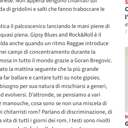
albanese. Non appena vengono chiamati sul
C
a di gridolini e salti che fanno traboccare le
l
d
ica il palcoscenico lanciando le mani piene di
7
na quasi piena. Gipsy Blues and Rock&Roll è il
iscalda anche quando un ritmo Raggae introduce
 nei campi di concentramento durante la
osa in tutto il mondo grazie a Goran Bregovic.
egato la mattina seguente che la più grande
 a far ballare e cantare tutti su note gipsies.
bisogno per sua natura di mischiarsi a generi,
d evolversi. D’altronde, se pensiamo a vari
azz manouche, cosa sono se non una miscela di
ei chitarristi rom? Parlano di discriminazione, di
ta di tutti i giorni dei rom. I testi sono rivolti
G