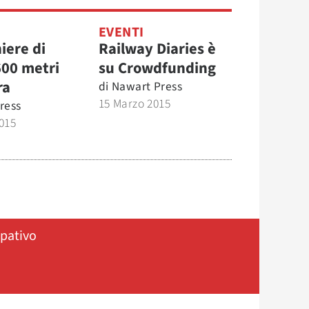
EVENTI
iere di
Railway Diaries è
600 metri
su Crowdfunding
ra
di
Nawart Press
15 Marzo 2015
ress
015
ipativo