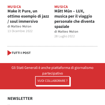
MUSICA
MUSICA
Make it Pure, un
Mått Mūn – LUX,
ottimo esempio di jazz
musica per il viaggio
/ soul immersivo
personale che diventa
spaziale
di
Matteo Molon
13 Dicembre 2022
di
Matteo Molon
28 Luglio 2022
TUTTI I POST
Gli Stati Generali è anche piattaforma di giornalismo
partecipativo
VUOI COLLABORARE ?
NEWSLETTER