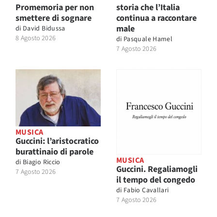
Promemoria per non
storia che l’Italia
smettere di sognare
continua a raccontare
male
di
David Bidussa
8 Agosto 2026
di
Pasquale Hamel
7 Agosto 2026
MUSICA
Guccini: l’aristocratico
burattinaio di parole
MUSICA
di
Biagio Riccio
Guccini. Regaliamogli
7 Agosto 2026
il tempo del congedo
di
Fabio Cavallari
7 Agosto 2026