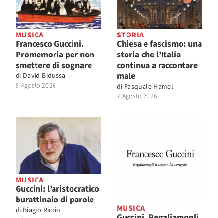
MUSICA
STORIA
Francesco Guccini.
Chiesa e fascismo: una
Promemoria per non
storia che l’Italia
smettere di sognare
continua a raccontare
male
di
David Bidussa
8 Agosto 2026
di
Pasquale Hamel
7 Agosto 2026
MUSICA
Guccini: l’aristocratico
burattinaio di parole
MUSICA
di
Biagio Riccio
Guccini. Regaliamogli