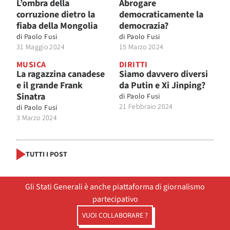
L’ombra della
Abrogare
corruzione dietro la
democraticamente la
fiaba della Mongolia
democrazia?
di
Paolo Fusi
di
Paolo Fusi
31 Maggio 2024
15 Marzo 2024
MUSICA
DIRITTI
La ragazzina canadese
Siamo davvero diversi
e il grande Frank
da Putin e Xi Jinping?
Sinatra
di
Paolo Fusi
21 Febbraio 2024
di
Paolo Fusi
3 Marzo 2024
TUTTI I POST
Gli Stati Generali è anche piattaforma di giornalismo
partecipativo
VUOI COLLABORARE ?