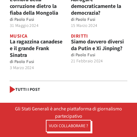
corruzione dietro la
democraticamente la
fiaba della Mongolia
democrazia?
di
Paolo Fusi
di
Paolo Fusi
31 Maggio 2024
15 Marzo 2024
MUSICA
DIRITTI
La ragazzina canadese
Siamo davvero diversi
e il grande Frank
da Putin e Xi Jinping?
Sinatra
di
Paolo Fusi
21 Febbraio 2024
di
Paolo Fusi
3 Marzo 2024
TUTTI I POST
Gli Stati Generali è anche piattaforma di giornalismo
partecipativo
VUOI COLLABORARE ?