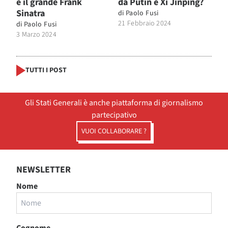
e il grande Frank
da Putin e Xi Jinping?
Sinatra
di
Paolo Fusi
21 Febbraio 2024
di
Paolo Fusi
3 Marzo 2024
TUTTI I POST
Gli Stati Generali è anche piattaforma di giornalismo
partecipativo
VUOI COLLABORARE ?
NEWSLETTER
Nome
Cognome