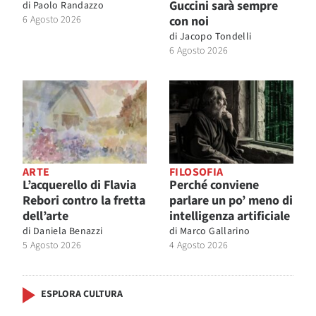
Guccini sarà sempre
di
Paolo Randazzo
6 Agosto 2026
con noi
di
Jacopo Tondelli
6 Agosto 2026
ARTE
FILOSOFIA
L’acquerello di Flavia
Perché conviene
Rebori contro la fretta
parlare un po’ meno di
dell’arte
intelligenza artificiale
di
Daniela Benazzi
di
Marco Gallarino
5 Agosto 2026
4 Agosto 2026
ESPLORA CULTURA