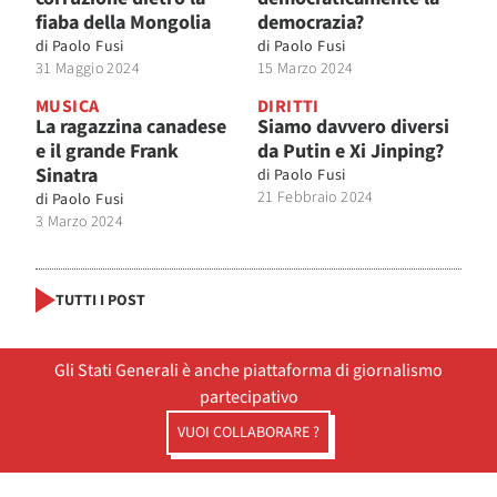
fiaba della Mongolia
democrazia?
di
Paolo Fusi
di
Paolo Fusi
31 Maggio 2024
15 Marzo 2024
MUSICA
DIRITTI
La ragazzina canadese
Siamo davvero diversi
e il grande Frank
da Putin e Xi Jinping?
Sinatra
di
Paolo Fusi
21 Febbraio 2024
di
Paolo Fusi
3 Marzo 2024
TUTTI I POST
Gli Stati Generali è anche piattaforma di giornalismo
partecipativo
VUOI COLLABORARE ?