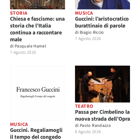
STORIA
MUSICA
Chiesa e fascismo: una
Guccini: l’aristocratico
storia che l’Italia
burattinaio di parole
continua a raccontare
di
Biagio Riccio
male
7 Agosto 2026
di
Pasquale Hamel
7 Agosto 2026
TEATRO
Passa per Cimbelino la
nuova strada dell’Opra
MUSICA
di
Paolo Randazzo
Guccini. Regaliamogli
6 Agosto 2026
il tempo del congedo