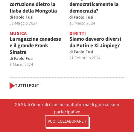
corruzione dietro la
democraticamente la
fiaba della Mongolia
democrazia?
di
Paolo Fusi
di
Paolo Fusi
31 Maggio 2024
15 Marzo 2024
MUSICA
DIRITTI
La ragazzina canadese
Siamo davvero diversi
e il grande Frank
da Putin e Xi Jinping?
Sinatra
di
Paolo Fusi
21 Febbraio 2024
di
Paolo Fusi
3 Marzo 2024
TUTTI I POST
Gli Stati Generali è anche piattaforma di giornalismo
partecipativo
VUOI COLLABORARE ?