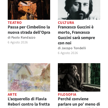
TEATRO
CULTURA
Passa per Cimbelino la
Francesco Guccini è
nuova strada dell’Opra
morto, Francesco
Guccini sarà sempre
di
Paolo Randazzo
6 Agosto 2026
con noi
di
Jacopo Tondelli
6 Agosto 2026
ARTE
FILOSOFIA
L’acquerello di Flavia
Perché conviene
Rebori contro la fretta
parlare un po’ meno di