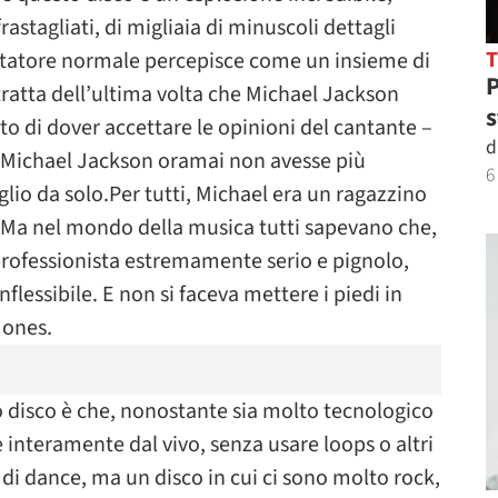
astagliati, di migliaia di minuscoli dettagli
coltatore normale percepisce come un insieme di
P
tratta dell’ultima volta che Michael Jackson
s
to di dover accettare le opinioni del cantante –
d
he Michael Jackson oramai non avesse più
6
glio da solo.Per tutti, Michael era un ragazzino
co. Ma nel mondo della musica tutti sapevano che,
professionista estremamente serio e pignolo,
lessibile. E non si faceva mettere i piedi in
Jones.
o disco è che, nonostante sia molto tecnologico
e interamente dal vivo, senza usare loops o altri
 di dance, ma un disco in cui ci sono molto rock,