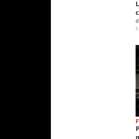
L
c
d
5
F
P
m