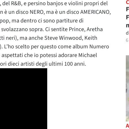
 del R&B, e persino banjos e violini propri del
F
on è un disco NERO, ma è un disco AMERICANO,
F
 pop, ma dentro ci sono partiture di
n
 svolazzano sopra. Ci sentite Prince, Aretha
d
utti neri), ma anche Steve Winwood, Keith
6
hi). L’ho scelto per questo come album Numero
 aspettati che io potessi adorare Michael
ri dieci artisti degli ultimi 100 anni.