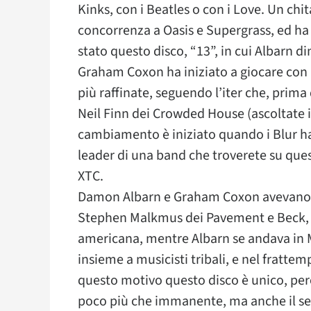
Kinks, con i Beatles o con i Love. Un chita
concorrenza a Oasis e Supergrass, ed ha
stato questo disco, “13”, in cui Albarn di
Graham Coxon ha iniziato a giocare con i
più raffinate, seguendo l’iter che, prima d
Neil Finn dei Crowded House (ascoltate i
cambiamento è iniziato quando i Blur ha
leader di una band che troverete su que
XTC.
Damon Albarn e Graham Coxon avevano in
Stephen Malkmus dei Pavement e Beck, vo
americana, mentre Albarn se andava in Ma
insieme a musicisti tribali, e nel frattem
questo motivo questo disco è unico, perc
poco più che immanente, ma anche il segn