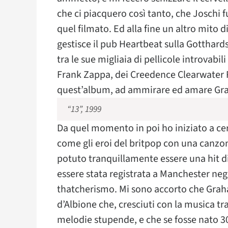
che ci piacquero così tanto, che Joschi fu
quel filmato. Ed alla fine un altro mito 
gestisce il pub Heartbeat sulla Gotthards
tra le sue migliaia di pellicole introvabi
Frank Zappa, dei Creedence Clearwater R
quest’album, ad ammirare ed amare Gr
“13”, 1999
Da quel momento in poi ho iniziato a cerc
come gli eroi del britpop con una canzo
potuto tranquillamente essere una hit
essere stata registrata a Manchester negl
thatcherismo. Mi sono accorto che Graha
d’Albione che, cresciuti con la musica t
melodie stupende, e che se fosse nato 3