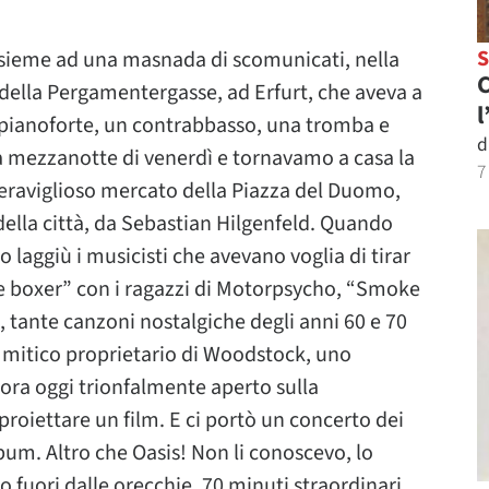
insieme ad una masnada di scomunicati, nella
C
io della Pergamentergasse, ad Erfurt, che aveva a
l
un pianoforte, un contrabbasso, una tromba e
d
la mezzanotte di venerdì e tornavamo a casa la
7
eraviglioso mercato della Piazza del Duomo,
della città, da Sebastian Hilgenfeld. Quando
laggiù i musicisti che avevano voglia di tirar
he boxer” con i ragazzi di Motorpsycho, “Smoke
 tante canzoni nostalgiche degli anni 60 e 70
il mitico proprietario di Woodstock, uno
cora oggi trionfalmente aperto sulla
proiettare un film. E ci portò un concerto dei
um. Altro che Oasis! Non li conoscevo, lo
o fuori dalle orecchie, 70 minuti straordinari,