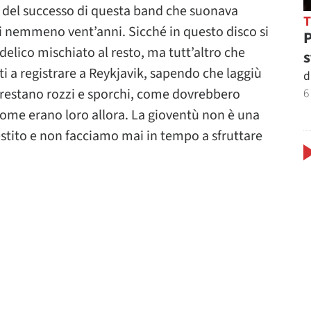
se del successo di questa band che suonava
i nemmeno vent’anni. Sicché in questo disco si
P
elico mischiato al resto, ma tutt’altro che
s
ati a registrare a Reykjavik, sapendo che laggiù
d
6
a restano rozzi e sporchi, come dovrebbero
ome erano loro allora. La gioventù non è una
stito e non facciamo mai in tempo a sfruttare