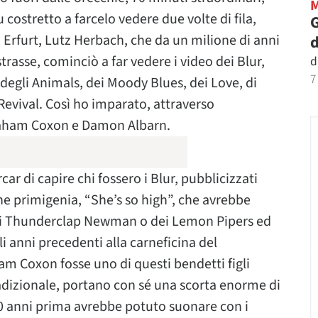
 costretto a farcelo vedere due volte di fila,
G
di Erfurt, Lutz Herbach, che da un milione di anni
d
trasse, cominciò a far vedere i video dei Blur,
d
7
li degli Animals, dei Moody Blues, dei Love, di
evival. Così ho imparato, attraverso
aham Coxon e Damon Albarn.
ar di capire chi fossero i Blur, pubblicizzati
ne primigenia, “She’s so high”, che avrebbe
 di Thunderclap Newman o dei Lemon Pipers ed
i anni precedenti alla carneficina del
m Coxon fosse uno di questi bendetti figli
radizionale, portano con sé una scorta enorme di
0 anni prima avrebbe potuto suonare con i