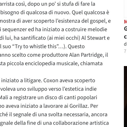
rrista così, dopo un po’ si stufa di fare la
 bisogno di qualcosa di nuovo. Quel qualcosa è
mostra di aver scoperto l’esistenza del gospel, e
G
 sequenzer ed ha iniziato a costruire melodie
i lui, ha santificato (ai miei occhi) Al Stewart e
d
l suo “Try to whistle this”…). Questo
7
nno scelto come produttore Alan Partridge, il
sta piccola enciclopedia musicale, chiamata
iziato a litigare. Coxon aveva scoperto
leva uno sviluppo verso l’estetica indie
li a registrare un disco di canti popolari
po aveva iniziato a lavorare ai Gorillaz. Per
hé il segnale di una svolta necessaria, ancora
ale della fine di una collaborazione artistica