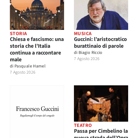
STORIA
MUSICA
Chiesa e fascismo: una
Guccini: l’aristocratico
storia che l’Italia
burattinaio di parole
continua a raccontare
di
Biagio Riccio
male
7 Agosto 2026
di
Pasquale Hamel
7 Agosto 2026
TEATRO
Passa per Cimbelino la
nuova strada dell’Opra