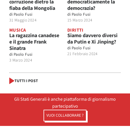
corruzione dietro la
democraticamente la
fiaba della Mongolia
democrazia?
di
Paolo Fusi
di
Paolo Fusi
31 Maggio 2024
15 Marzo 2024
MUSICA
DIRITTI
La ragazzina canadese
Siamo davvero diversi
e il grande Frank
da Putin e Xi Jinping?
Sinatra
di
Paolo Fusi
21 Febbraio 2024
di
Paolo Fusi
3 Marzo 2024
TUTTI I POST
Gli Stati Generali è anche piattaforma di giornalismo
partecipativo
VUOI COLLABORARE ?