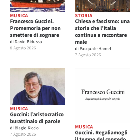
MUSICA
STORIA
Francesco Guccini.
Chiesa e fascismo: una
Promemoria per non
storia che l’Italia
smettere di sognare
continua a raccontare
male
di
David Bidussa
8 Agosto 2026
di
Pasquale Hamel
7 Agosto 2026
MUSICA
Guccini: l’aristocratico
burattinaio di parole
MUSICA
di
Biagio Riccio
Guccini. Regaliamogli
7 Agosto 2026
il tempo del congedo