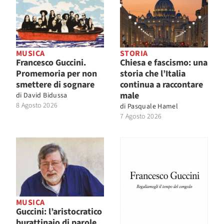
MUSICA
STORIA
Francesco Guccini.
Chiesa e fascismo: una
Promemoria per non
storia che l’Italia
smettere di sognare
continua a raccontare
male
di
David Bidussa
8 Agosto 2026
di
Pasquale Hamel
7 Agosto 2026
MUSICA
Guccini: l’aristocratico
burattinaio di parole