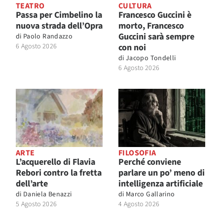
TEATRO
CULTURA
Passa per Cimbelino la
Francesco Guccini è
nuova strada dell’Opra
morto, Francesco
Guccini sarà sempre
di
Paolo Randazzo
6 Agosto 2026
con noi
di
Jacopo Tondelli
6 Agosto 2026
ARTE
FILOSOFIA
L’acquerello di Flavia
Perché conviene
Rebori contro la fretta
parlare un po’ meno di
dell’arte
intelligenza artificiale
di
Daniela Benazzi
di
Marco Gallarino
5 Agosto 2026
4 Agosto 2026