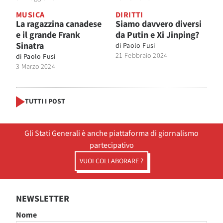
MUSICA
DIRITTI
La ragazzina canadese
Siamo davvero diversi
e il grande Frank
da Putin e Xi Jinping?
Sinatra
di
Paolo Fusi
21 Febbraio 2024
di
Paolo Fusi
3 Marzo 2024
TUTTI I POST
Gli Stati Generali è anche piattaforma di giornalismo
partecipativo
VUOI COLLABORARE ?
NEWSLETTER
Nome