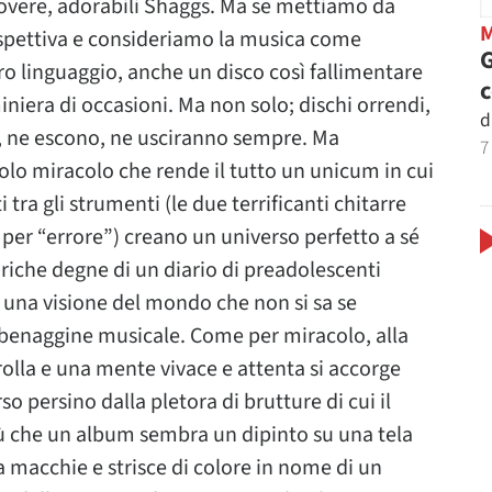
 povere, adorabili Shaggs. Ma se mettiamo da
spettiva e consideriamo la musica come
G
o linguaggio, anche un disco così fallimentare
iera di occasioni. Ma non solo; dischi orrendi,
d
o, ne escono, ne usciranno sempre. Ma
7
olo miracolo che rende il tutto un unicum in cui
tra gli strumenti (le due terrificanti chitarre
r “errore”) creano un universo perfetto a sé
(liriche degne di un diario di preadolescenti
 a una visione del mondo che non si sa se
abbenaggine musicale. Come per miracolo, alla
crolla e una mente vivace e attenta si accorge
o persino dalla pletora di brutture di cui il
ù che un album sembra un dipinto su una tela
za macchie e strisce di colore in nome di un