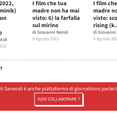
2022,
I film che tua
I film ch
minik)
madre non ha mai
madre no
 un
visto: 6) la farfalla
visto: sc
sul mirino
rising (k
o
di
Giovanni Natoli
di
Giovanni 
9 Agosto 2022
8 Agosto 20
toli
2022
ST
ati Generali è anche piattaforma di giornalismo partec
VUOI COLLABORARE ?