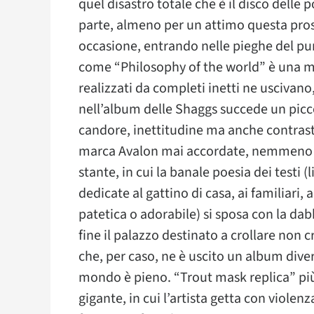
quel disastro totale che è il disco delle
parte, almeno per un attimo questa pro
occasione, entrando nelle pieghe del pur
come “Philosophy of the world” è una min
realizzati da completi inetti ne uscivan
nell’album delle Shaggs succede un picc
candore, inettitudine ma anche contrasti 
marca Avalon mai accordate, nemmeno pe
stante, in cui la banale poesia dei testi 
dedicate al gattino di casa, ai familiari,
patetica o adorabile) si sposa con la d
fine il palazzo destinato a crollare non 
che, per caso, ne è uscito un album divers
mondo è pieno. “Trout mask replica” pi
gigante, in cui l’artista getta con violen