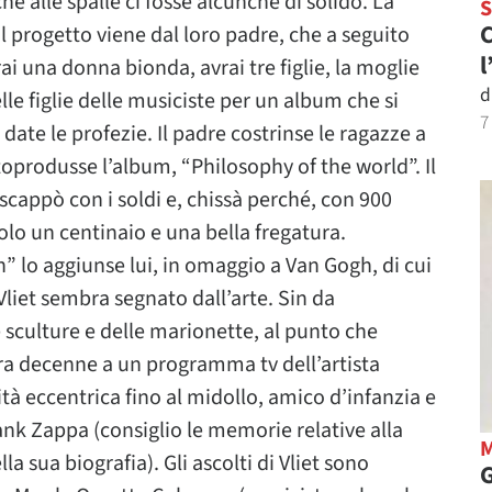
 alle spalle ci fosse alcunchè di solido. La
C
Il progetto viene dal loro padre, che a seguito
l
i una donna bionda, avrai tre figlie, la moglie
d
lle figlie delle musiciste per un album che si
7
te le profezie. Il padre costrinse le ragazze a
toprodusse l’album, “Philosophy of the world”. Il
scappò con i soldi e, chissà perché, con 900
olo un centinaio e una bella fregatura.
n” lo aggiunse lui, in omaggio a Van Gogh, di cui
 Vliet sembra segnato dall’arte. Sin da
 sculture e delle marionette, al punto che
a decenne a un programma tv dell’artista
à eccentrica fino al midollo, amico d’infanzia e
ank Zappa (consiglio le memorie relative alla
a sua biografia). Gli ascolti di Vliet sono
G