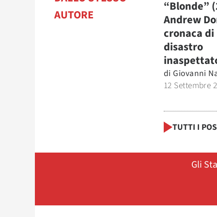
“Blonde” (
AUTORE
Andrew Do
cronaca di
disastro
inaspettat
di
Giovanni Na
12 Settembre 
TUTTI I PO
Gli St