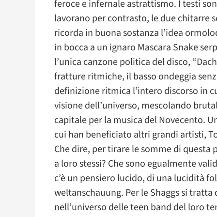
feroce e infernale astrattismo. I testi so
lavorano per contrasto, le due chitarre
ricorda in buona sostanza l’idea ormolo
in bocca a un ignaro Mascara Snake serpe
l’unica canzone politica del disco, “Dac
fratture ritmiche, il basso ondeggia sen
definizione ritmica l’intero discorso in 
visione dell’universo, mescolando brutal
capitale per la musica del Novecento. Un
cui han beneficiato altri grandi artisti, 
Che dire, per tirare le somme di questa
a loro stessi? Che sono egualmente validi
c’è un pensiero lucido, di una lucidità f
weltanschauung. Per le Shaggs si tratta d
nell’universo delle teen band del loro te