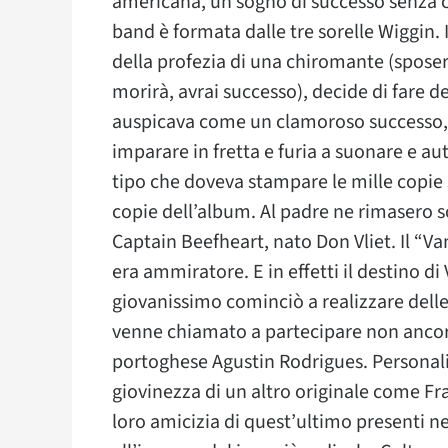
americana, un sogno di successo senza che
band è formata dalle tre sorelle Wiggin. 
della profezia di una chiromante (sposera
morirà, avrai successo), decide di fare de
auspicava come un clamoroso successo, da
imparare in fretta e furia a suonare e au
tipo che doveva stampare le mille copie 
copie dell’album. Al padre ne rimasero s
Captain Beefheart, nato Don Vliet. Il “Va
era ammiratore. E in effetti il destino di
giovanissimo cominciò a realizzare delle
venne chiamato a partecipare non ancor
portoghese Agustin Rodrigues. Personalit
giovinezza di un altro originale come Fr
loro amicizia di quest’ultimo presenti nell