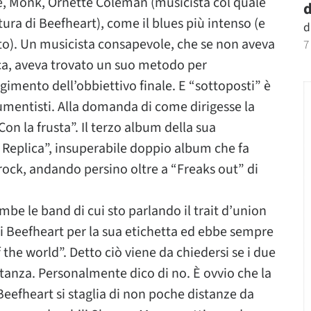
ane, Monk, Ornette Coleman (musicista col quale
d
tura di Beefheart), come il blues più intenso (e
d
to). Un musicista consapevole, che se non aveva
7
ca, aveva trovato un suo metodo per
gimento dell’obbiettivo finale. E “sottoposti” è
trumentisti. Alla domanda di come dirigesse la
n la frusta”. Il terzo album della sua
 Replica”, insuperabile doppio album che fa
 rock, andando persino oltre a “Freaks out” di
e le band di cui sto parlando il trait d’union
i Beefheart per la sua etichetta ed ebbe sempre
the world”. Detto ciò viene da chiedersi se i due
stanza. Personalmente dico di no. È ovvio che la
 Beefheart si staglia di non poche distanze da