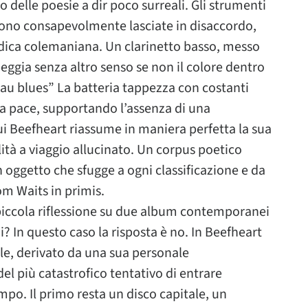
no delle poesie a dir poco surreali. Gli strumenti
 sono consapevolmente lasciate in disaccordo,
dica colemaniana. Un clarinetto basso, messo
ggia senza altro senso se non il colore dentro
hau blues” La batteria tappezza con costanti
za pace, supportando l’assenza di una
cui Beefheart riassume in maniera perfetta la sua
ità a viaggio allucinato. Un corpus poetico
 oggetto che sfugge a ogni classificazione e da
Tom Waits in primis.
 piccola riflessione su due album contemporanei
? In questo caso la risposta è no. In Beefheart
olle, derivato da una sua personale
el più catastrofico tentativo di entrare
mpo. Il primo resta un disco capitale, un