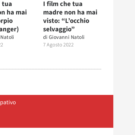
e tua
I film che tua
n ha mai
madre non ha mai
orpio
visto: “L’occhio
.anger)
selvaggio”
Natoli
di
Giovanni Natoli
22
7 Agosto 2022
ipativo