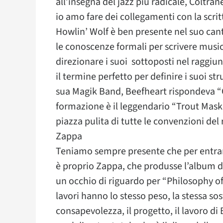
all’insegna del jazz più radicale, Coltr
io amo fare dei collegamenti con la scrit
Howlin’ Wolf è ben presente nel suo can
le conoscenze formali per scrivere musi
direzionare i suoi sottoposti nel raggiun
il termine perfetto per definire i suoi s
sua Magik Band, Beefheart rispondeva “Co
formazione è il leggendario “Trout Mask
piazza pulita di tutte le convenzioni del
Zappa
Teniamo sempre presente che per entramb
è proprio Zappa, che produsse l’album d
un occhio di riguardo per “Philosophy of 
lavori hanno lo stesso peso, la stessa so
consapevolezza, il progetto, il lavoro di