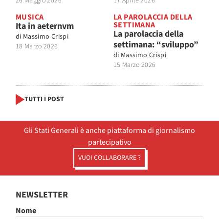
26 Maggio 2026
17 Aprile 2026
MUSICA
LA PAROLACCIA DELLA
SETTIMANA
Ita in aeternvm
La parolaccia della
di
Massimo Crispi
settimana: “sviluppo”
18 Marzo 2026
di
Massimo Crispi
15 Marzo 2026
TUTTI I POST
Gli Stati Generali è anche piattaforma di giornalismo
partecipativo
VUOI COLLABORARE ?
NEWSLETTER
Nome