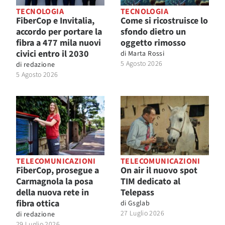
TECNOLOGIA
TECNOLOGIA
FiberCop e Invitalia,
Come si ricostruisce lo
accordo per portare la
sfondo dietro un
fibra a 477 mila nuovi
oggetto rimosso
civici entro il 2030
di
Marta Rossi
5 Agosto 2026
di
redazione
5 Agosto 2026
TELECOMUNICAZIONI
TELECOMUNICAZIONI
FiberCop, prosegue a
On air il nuovo spot
Carmagnola la posa
TIM dedicato al
della nuova rete in
Telepass
fibra ottica
di
Gsglab
27 Luglio 2026
di
redazione
29 Luglio 2026