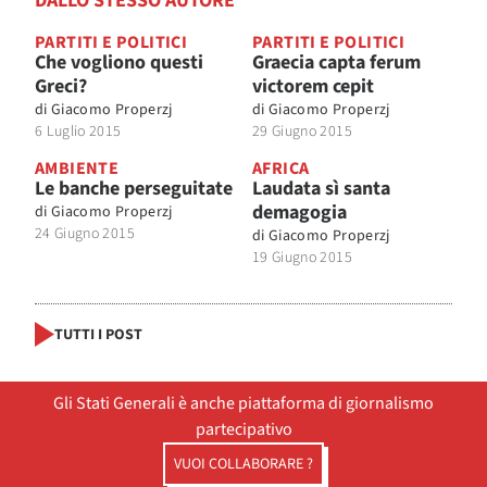
DALLO STESSO AUTORE
PARTITI E POLITICI
PARTITI E POLITICI
Che vogliono questi
Graecia capta ferum
Greci?
victorem cepit
di
Giacomo Properzj
di
Giacomo Properzj
6 Luglio 2015
29 Giugno 2015
AMBIENTE
AFRICA
Le banche perseguitate
Laudata sì santa
demagogia
di
Giacomo Properzj
24 Giugno 2015
di
Giacomo Properzj
19 Giugno 2015
TUTTI I POST
Gli Stati Generali è anche piattaforma di giornalismo
partecipativo
VUOI COLLABORARE ?