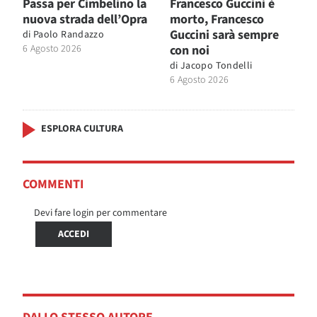
Passa per Cimbelino la
Francesco Guccini è
nuova strada dell’Opra
morto, Francesco
Guccini sarà sempre
di
Paolo Randazzo
6 Agosto 2026
con noi
di
Jacopo Tondelli
6 Agosto 2026
ESPLORA CULTURA
COMMENTI
Devi fare login per commentare
ACCEDI