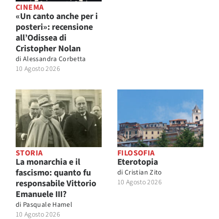
CINEMA
«Un canto anche per i
posteri»: recensione
all’Odissea di
Cristopher Nolan
di
Alessandra Corbetta
10 Agosto 2026
STORIA
FILOSOFIA
La monarchia e il
Eterotopia
fascismo: quanto fu
di
Cristian Zito
responsabile Vittorio
10 Agosto 2026
Emanuele III?
di
Pasquale Hamel
10 Agosto 2026