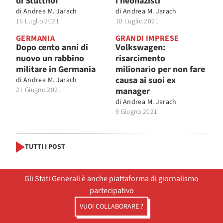
di Stutthof
i neonazisti
di
Andrea M. Jarach
di
Andrea M. Jarach
16 Luglio 2021
10 Luglio 2021
GERMANIA
GRANDI IMPRESE
Dopo cento anni di
Volkswagen:
nuovo un rabbino
risarcimento
militare in Germania
milionario per non fare
causa ai suoi ex
di
Andrea M. Jarach
21 Giugno 2021
manager
di
Andrea M. Jarach
9 Giugno 2021
TUTTI I POST
Gli Stati Generali è anche piattaforma di giornalismo
partecipativo
VUOI COLLABORARE ?