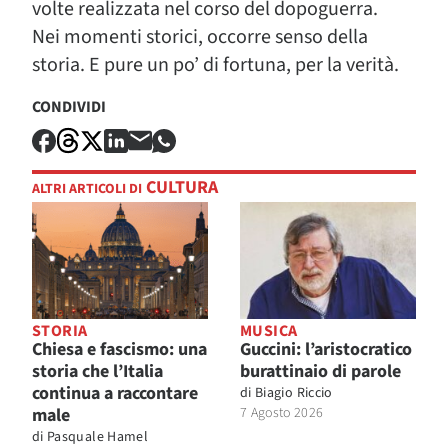
volte realizzata nel corso del dopoguerra.
Nei momenti storici, occorre senso della
storia. E pure un po’ di fortuna, per la verità.
CONDIVIDI
CULTURA
ALTRI ARTICOLI DI
STORIA
MUSICA
Chiesa e fascismo: una
Guccini: l’aristocratico
storia che l’Italia
burattinaio di parole
continua a raccontare
di
Biagio Riccio
male
7 Agosto 2026
di
Pasquale Hamel