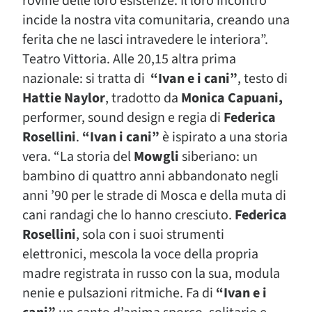
rovine delle loro esistenze. Il loro incontro
incide la nostra vita comunitaria, creando una
ferita che ne lasci intravedere le interiora”.
Teatro Vittoria. Alle 20,15 altra prima
nazionale: si tratta di
“Ivan e i cani”
, testo di
Hattie Naylor
, tradotto da
Monica Capuani,
performer, sound design e regia di
Federica
Rosellini
.
“Ivan i cani”
è ispirato a una storia
vera. “La storia del
Mowgli
siberiano: un
bambino di quattro anni abbandonato negli
anni ’90 per le strade di Mosca e della muta di
cani randagi che lo hanno cresciuto.
Federica
Rosellini
, sola con i suoi strumenti
elettronici, mescola la voce della propria
madre registrata in russo con la sua, modula
nenie e pulsazioni ritmiche. Fa di
“Ivan e i