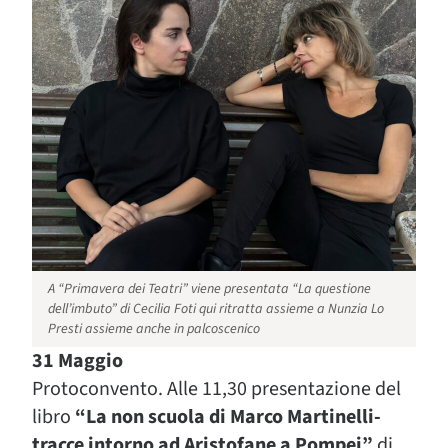
A “Primavera dei Teatri” viene presentata “La questione
dell’imbuto” di Cecilia Foti qui ritratta assieme a Nunzia Lo
Presti assieme anche in palcoscenico
31 Maggio
Protoconvento. Alle 11,30 presentazione del
libro
“La non scuola di Marco Martinelli-
tracce intorno ad Aristofane a Pompei”
di