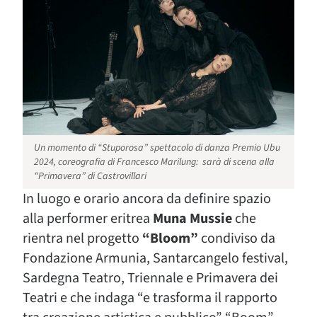
Un momento di “Stuporosa” spettacolo di danza Premio Ubu
2024, coreografia di Francesco Marilung: sarà di scena alla
“Primavera” di Castrovillari
In luogo e orario ancora da definire spazio
alla performer eritrea
Muna Mussie
che
rientra nel progetto
“Bloom”
condiviso da
Fondazione Armunia, Santarcangelo festival,
Sardegna Teatro, Triennale e Primavera dei
Teatri e che indaga “e trasforma il rapporto