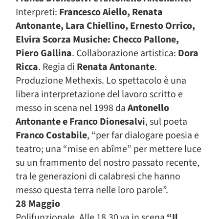
Interpreti:
Francesco Aiello, Renata
Antonante, Lara Chiellino, Ernesto Orrico,
Elvira Scorza Musiche: Checco Pallone,
Piero Gallina
. Collaborazione artistica:
Dora
Ricca
. Regia di
Renata Antonante
.
Produzione Methexis. Lo spettacolo è una
libera interpretazione del lavoro scritto e
messo in scena nel 1998 da
Antonello
Antonante e Franco Dionesalvi
, sul poeta
Franco Costabile
, “per far dialogare poesia e
teatro; una “mise en abîme” per mettere luce
su un frammento del nostro passato recente,
tra le generazioni di calabresi che hanno
messo questa terra nelle loro parole”.
28 Maggio
Polifunzionale. Alle 18,30 va in scena
“Il