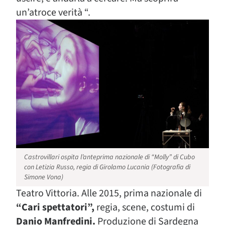
un’atroce verità “.
Castrovillari ospita l’anteprima nazionale di “Molly” di Cubo
con Letizia Russo, regia di Girolamo Lucania (Fotografia di
Simone Vona)
Teatro Vittoria. Alle 2015, prima nazionale di
“Cari spettatori”,
regia, scene, costumi di
Danio Manfredini.
Produzione di Sardegna