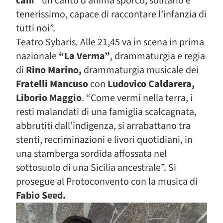
cani”
un canto d’anima sporco, solitario e
tenerissimo, capace di raccontare l’infanzia di
tutti noi”.
Teatro Sybaris. Alle 21,45 va in scena in prima
nazionale
“La Verma”
, drammaturgia e regia
di
Rino Marino,
drammaturgia musicale dei
Fratelli Mancuso
con
Ludovico Caldarera,
Liborio Maggio
. “Come vermi nella terra, i
resti malandati di una famiglia scalcagnata,
abbrutiti dall’indigenza, si arrabattano tra
stenti, recriminazioni e livori quotidiani, in
una stamberga sordida affossata nel
sottosuolo di una Sicilia ancestrale”.
Si
prosegue al Protoconvento con la musica di
Fabio Seed.