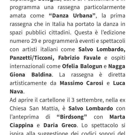
programma una rassegna particolarmente
amata come
“Danza Urbana”
, la prima
rassegna che in Italia ha portato la danza in
spazi pubblici cittadini. Questa è l’edizione
numero 29 e programmerà eventi e spettacoli
con artisti italiani come
Salvo Lombardo,
Panzetti/Ticconi, Fabrizio Favale
e ospiti
internazionali come
Ofelia Balogun
e
Nagga
Giona Baldina
. La rassegna è diretta
artisticamente da
Massimo Carosi
e
Luca
Nava
.
Ad aprire il cartellone il 3 settembre, nella ex
Chiesa San Mattia, è
Salvo Lombardo
con
l’anteprima di
“Birdsong”
con
Marta
Ciappina
e
Daria Greco
. Lo spettacolo si
ispira alla suggestione dei codici sonori del