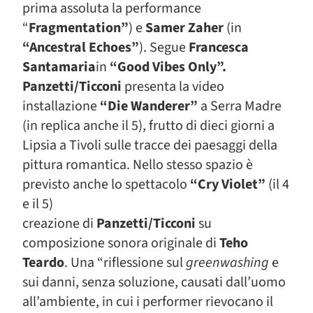
prima assoluta la performance
“
Fragmentation”
) e
Samer Zaher
(in
“Ancestral Echoes”
). Segue
Francesca
Santamaria
in
“Good Vibes Only”.
Panzetti/Ticconi
presenta la video
installazione
“Die Wanderer”
a Serra Madre
(in replica anche il 5), frutto di dieci giorni a
Lipsia a Tivoli sulle tracce dei paesaggi della
pittura romantica. Nello stesso spazio è
previsto anche lo spettacolo
“Cry Violet”
(il 4
e il 5)
creazione di
Panzetti/Ticconi
su
composizione sonora originale di
Teho
Teardo
. Una “riflessione sul
greenwashing
e
sui danni, senza soluzione, causati dall’uomo
all’ambiente, in cui i performer rievocano il