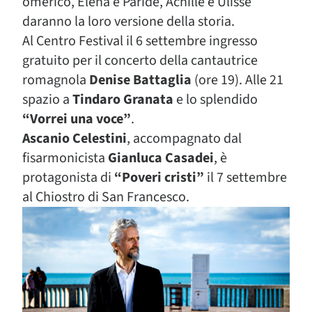
omerico, Elena e Paride, Achille e Ulisse
daranno la loro versione della storia.
Al Centro Festival il 6 settembre ingresso
gratuito per il concerto della cantautrice
romagnola
Denise Battaglia
(ore 19). Alle 21
spazio a
Tindaro Granata
e lo splendido
“Vorrei una voce”
.
Ascanio Celestini
, accompagnato dal
fisarmonicista
Gianluca Casadei
, è
protagonista di
“Poveri cristi”
il 7 settembre
al Chiostro di San Francesco.