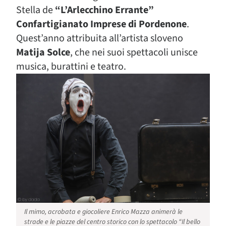
Stella de
“L’Arlecchino Errante”
Confartigianato Imprese di Pordenone
.
Quest’anno attribuita all’artista sloveno
Matija Solce
, che nei suoi spettacoli unisce
musica, burattini e teatro.
Il mimo, acrobata e giocoliere Enrico Mazza animerà le
strade e le piazze del centro storico con lo spettacolo “Il bello