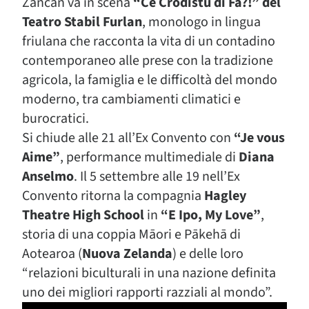
Zancan va in scena
“Ce Crodistu di Fa?!” del
Teatro Stabil Furlan
, monologo in lingua
friulana che racconta la vita di un contadino
contemporaneo alle prese con la tradizione
agricola, la famiglia e le difficoltà del mondo
moderno, tra cambiamenti climatici e
burocratici.
Si chiude alle 21 all’Ex Convento con
“Je vous
Aime”
, performance multimediale di
Diana
Anselmo
. Il 5 settembre alle 19 nell’Ex
Convento ritorna la compagnia
Hagley
Theatre High School
in
“E Ipo, My Love”
,
storia di una coppia Māori e Pākehā di
Aotearoa (
Nuova Zelanda
) e delle loro
“relazioni biculturali in una nazione definita
uno dei migliori rapporti razziali al mondo”.