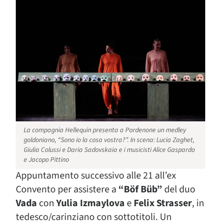
La compagnia Hellequin presenta a Pordenone un medley
goldoniano, “Sono io la cosa vostra?”. In scena: Lucia Zaghet,
Giulia Colussi e Daria Sadovskaia e i musicisti Alice Gaspardo
e Jacopo Pittino
Appuntamento successivo alle 21 all’ex
Convento per assistere a
“Böf Büb”
del duo
Vada
con
Yulia Izmaylova
e
Felix Strasser
, in
tedesco/carinziano con sottotitoli. Un