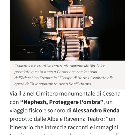
Il vulcanico e creativo teatrante sloveno Matjia Solce
premiato questo anno a Pordenone con la stella
dell’Arlecchino Errante in “E’ colpa di Harms!” ispirato alle
opere dell’avanguardista russo Daniil Harms
Via il 2 nel Cimitero monumentale di Cesena
con
“Nephesh, Proteggere l’ombra”
, un
viaggio fisico e sonoro di
Alessandro Renda
prodotto dalle Albe e Ravenna Teatro: “un
itinerario che intreccia racconti e immagini