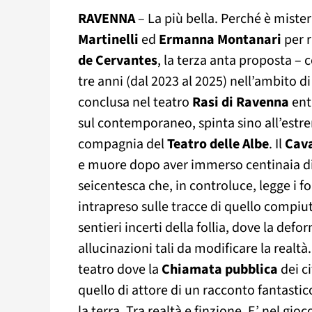
RAVENNA
– La più bella. Perché è miste
Martinelli
ed
Ermanna Montanari
per 
de Cervantes
, la terza anta proposta – c
tre anni (dal 2023 al 2025) nell’ambito d
conclusa nel teatro
Rasi di Ravenna
ent
sul contemporaneo, spinta sino all’estrem
compagnia del
Teatro delle Albe
. Il
Cava
e muore dopo aver immerso centinaia di 
seicentesca che, in controluce, legge i f
intrapreso sulle tracce di quello compiu
sentieri incerti della follia, dove la de
allucinazioni tali da modificare la realt
teatro dove la
Chiamata pubblica
dei c
quello di attore di un racconto fantastic
la terra. Tra realtà e finzione. E’ nel gio