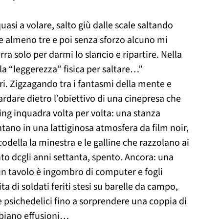
si a volare, salto giù dalle scale saltando
e almeno tre e poi senza sforzo alcuno mi
rra solo per darmi lo slancio e ripartire. Nella
la “leggerezza” fisica per saltare…”
ori. Zigzagando tra i fantasmi della mente e
ardare dietro l’obiettivo di una cinepresa che
ling inquadra volta per volta: una stanza
ano in una lattiginosa atmosfera da film noir,
odella la minestra e le galline che razzolano ai
nto dcgli anni settanta, spento. Ancora: una
un tavolo è ingombro di computer e fogli
a di soldati feriti stesi su barelle da campo,
me psichedelici fino a sorprendere una coppia di
mbiano effusioni…