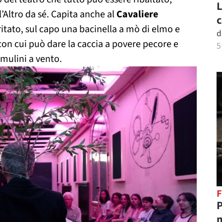
L
l’Altro da sé. Capita anche al
Cavaliere
c
iritato, sul capo una bacinella a mò di elmo e
d
on cui può dare la caccia a povere pecore e
5
 mulini a vento.
F
P
m