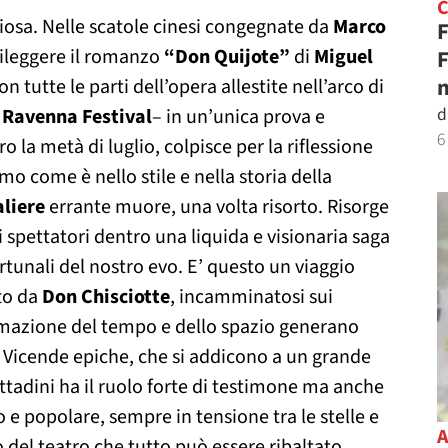
riosa. Nelle scatole cinesi congegnate da
Marco
F
rileggere il romanzo
“Don Quijote”
di
Miguel
F
n
on tutte le parti dell’opera allestite nell’arco di
d
i
Ravenna Festival
– in un’unica prova e
6
ro la metà di luglio,
colpisce per la riflessione
o come è nello stile e nella storia della
liere
errante muore, una volta risorto. Risorge
spettatori dentro una liquida e visionaria saga
ortunali del nostro evo. E’ questo un viaggio
to da
Don Chisciotte
, incamminatosi sui
formazione del tempo e dello spazio generano
à. Vicende epiche, che si addicono a un grande
ittadini ha il ruolo forte di testimone ma anche
o e popolare, sempre in tensione tra le stelle e
co del teatro che tutto può essere ribaltato,