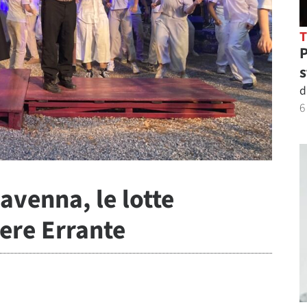
P
s
d
6
avenna, le lotte
iere Errante