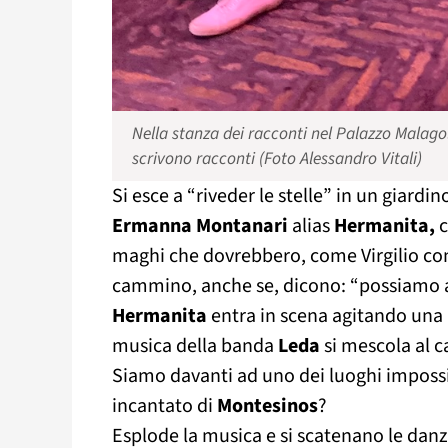
Nella stanza dei racconti nel Palazzo Malagol
scrivono racconti (Foto Alessandro Vitali)
Si esce a “riveder le stelle” in un giardi
Ermanna Montanari
alias
Hermanita,
maghi che dovrebbero, come Virgilio co
cammino, anche se, dicono: “possiamo 
Hermanita
entra in scena agitando una
musica della banda
Leda
si mescola al c
Siamo davanti ad uno dei luoghi impossibi
incantato di
Montesinos
?
Esplode la musica e si scatenano le dan