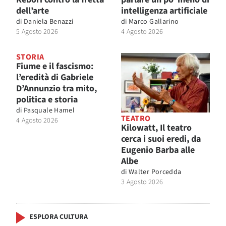
dell’arte
intelligenza artificiale
di
Daniela Benazzi
di
Marco Gallarino
5 Agosto 2026
4 Agosto 2026
STORIA
Fiume e il fascismo:
l’eredità di Gabriele
D’Annunzio tra mito,
politica e storia
di
Pasquale Hamel
TEATRO
4 Agosto 2026
Kilowatt, Il teatro
cerca i suoi eredi, da
Eugenio Barba alle
Albe
di
Walter Porcedda
3 Agosto 2026
ESPLORA CULTURA