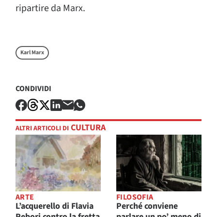
ripartire da Marx.
Karl Marx
CONDIVIDI
CULTURA
ALTRI ARTICOLI DI
ARTE
FILOSOFIA
L’acquerello di Flavia
Perché conviene
Rebori contro la fretta
parlare un po’ meno di