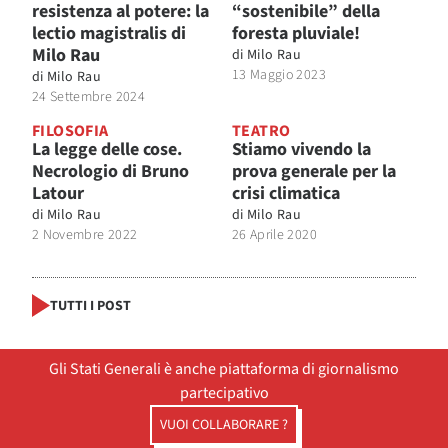
resistenza al potere: la
“sostenibile” della
lectio magistralis di
foresta pluviale!
Milo Rau
di
Milo Rau
13 Maggio 2023
di
Milo Rau
24 Settembre 2024
FILOSOFIA
TEATRO
La legge delle cose.
Stiamo vivendo la
Necrologio di Bruno
prova generale per la
Latour
crisi climatica
di
Milo Rau
di
Milo Rau
2 Novembre 2022
26 Aprile 2020
TUTTI I POST
Gli Stati Generali è anche piattaforma di giornalismo
partecipativo
VUOI COLLABORARE ?