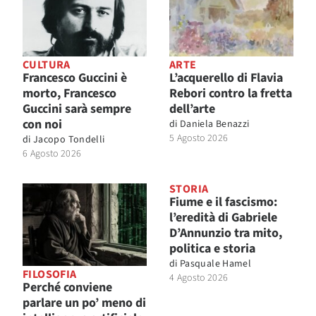
CULTURA
ARTE
Francesco Guccini è
L’acquerello di Flavia
morto, Francesco
Rebori contro la fretta
Guccini sarà sempre
dell’arte
con noi
di
Daniela Benazzi
5 Agosto 2026
di
Jacopo Tondelli
6 Agosto 2026
STORIA
Fiume e il fascismo:
l’eredità di Gabriele
D’Annunzio tra mito,
politica e storia
di
Pasquale Hamel
FILOSOFIA
4 Agosto 2026
Perché conviene
parlare un po’ meno di